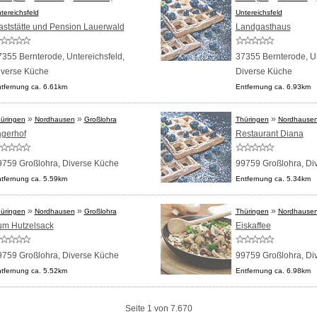
tereichsfeld
Untereichsfeld
aststätte und Pension Lauerwald
Landgasthaus
355 Bernterode, Untereichsfeld,
37355 Bernterode, Un
iverse Küche
Diverse Küche
tfernung ca. 6.61km
Entfernung ca. 6.93km
»
»
»
üringen
Nordhausen
Großlohra
Thüringen
Nordhause
ägerhof
Restaurant Diana
9759 Großlohra,
Diverse Küche
99759 Großlohra,
Di
tfernung ca. 5.59km
Entfernung ca. 5.34km
»
»
»
üringen
Nordhausen
Großlohra
Thüringen
Nordhause
um Hutzelsack
Eiskaffee
9759 Großlohra,
Diverse Küche
99759 Großlohra,
Di
tfernung ca. 5.52km
Entfernung ca. 6.98km
Seite 1 von 7.670