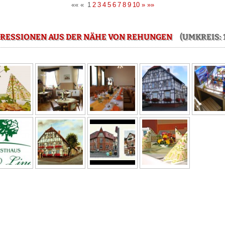
««
«
1
2
3
4
5
6
7
8
9
10
»
»»
RESSIONEN AUS DER NÄHE VON REHUNGEN
(UMKREIS: 