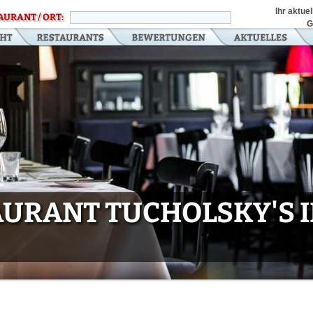
Ihr aktue
AURANT / ORT:
G
URANT TUCHOLSKY'S I