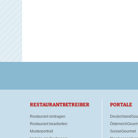
RESTAURANTBETREIBER
PORTALE
Restaurant eintragen
DeutschlandGou
Restaurant bearbeiten
ÖsterreichGourm
Musterportrait
SuisseGourmet