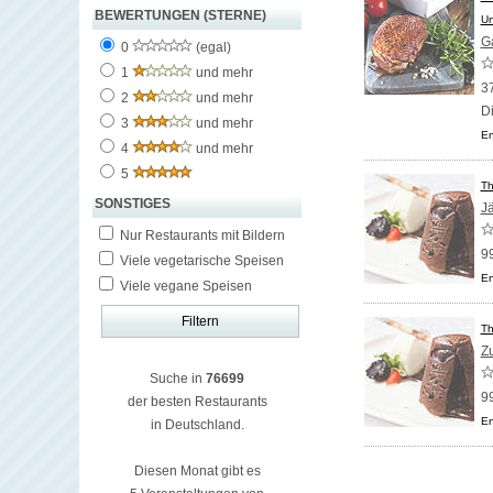
BEWERTUNGEN (STERNE)
Un
G
0
(egal)
1
und mehr
37
2
und mehr
D
3
und mehr
En
4
und mehr
5
Th
SONSTIGES
J
Nur Restaurants mit Bildern
9
Viele vegetarische Speisen
En
Viele vegane Speisen
Th
Z
Suche in
76699
9
der besten Restaurants
En
in Deutschland.
Diesen Monat gibt es