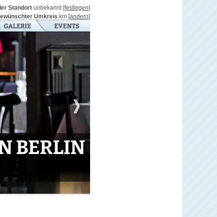
ller Standort
unbekannt
[festlegen]
ewünschter Umkreis
km
[ändern]
N BERLIN