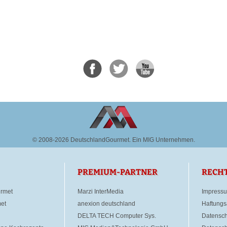
© 2008-2026 DeutschlandGourmet.
Ein MIG Unternehmen.
PREMIUM-PARTNER
RECH
rmet
Marzi InterMedia
Impress
et
anexion deutschland
Haftungs
DELTA TECH Computer Sys.
Datensch