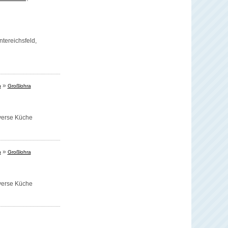
tereichsfeld,
»
n
Großlohra
verse Küche
»
n
Großlohra
verse Küche