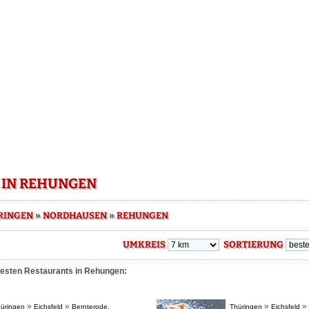
 IN REHUNGEN
»
»
RINGEN
NORDHAUSEN
REHUNGEN
UMKREIS
SORTIERUNG
besten Restaurants in Rehungen:
»
»
»
»
üringen
Eichsfeld
Bernterode,
Thüringen
Eichsfeld