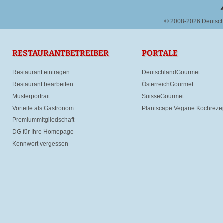
© 2008-2026 Deutsc
RESTAURANTBETREIBER
PORTALE
Restaurant eintragen
DeutschlandGourmet
Restaurant bearbeiten
ÖsterreichGourmet
Musterportrait
SuisseGourmet
Vorteile als Gastronom
Plantscape Vegane Kochreze
Premiummitgliedschaft
DG für Ihre Homepage
Kennwort vergessen