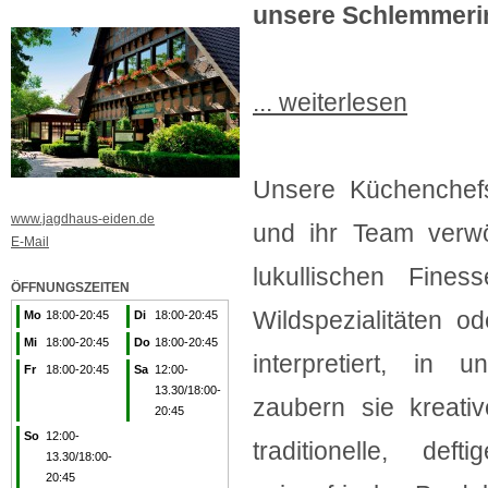
unsere Schlemmerin
... weiterlesen
Unsere Küchenchef
www.jagdhaus-eiden.de
und ihr Team verwö
E-Mail
lukullischen Fine
ÖFFNUNGSZEITEN
Wildspezialitäten od
Mo
18:00-20:45
Di
18:00-20:45
Mi
18:00-20:45
Do
18:00-20:45
interpretiert, in 
Fr
18:00-20:45
Sa
12:00-
13.30/18:00-
zaubern sie kreati
20:45
So
12:00-
traditionelle, de
13.30/18:00-
20:45