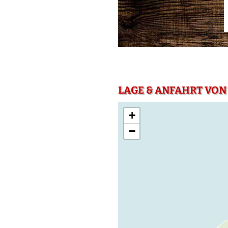
LAGE & ANFAHRT VON
+
−