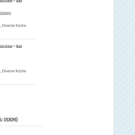
»
ich-Kreis
Bad
tzleben
t,
Diverse Küche
»
ich-Kreis
Bad
t,
Diverse Küche
: 15KM)