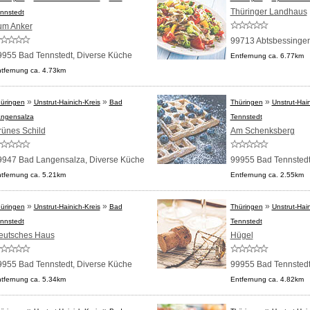
Thüringer Landhaus
nnstedt
um Anker
99713 Abtsbessinge
9955 Bad Tennstedt,
Diverse Küche
Entfernung ca. 6.77km
tfernung ca. 4.73km
»
»
»
üringen
Unstrut-Hainich-Kreis
Bad
Thüringen
Unstrut-Hain
ngensalza
Tennstedt
rünes Schild
Am Schenksberg
9947 Bad Langensalza,
Diverse Küche
99955 Bad Tennsted
tfernung ca. 5.21km
Entfernung ca. 2.55km
»
»
»
üringen
Unstrut-Hainich-Kreis
Bad
Thüringen
Unstrut-Hain
nnstedt
Tennstedt
eutsches Haus
Hügel
9955 Bad Tennstedt,
Diverse Küche
99955 Bad Tennsted
tfernung ca. 5.34km
Entfernung ca. 4.82km