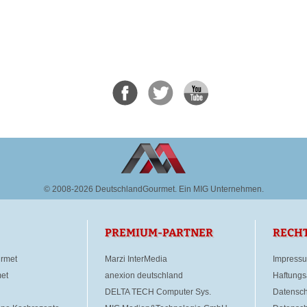
© 2008-2026 DeutschlandGourmet.
Ein MIG Unternehmen.
PREMIUM-PARTNER
RECH
rmet
Marzi InterMedia
Impress
et
anexion deutschland
Haftungs
DELTA TECH Computer Sys.
Datensch