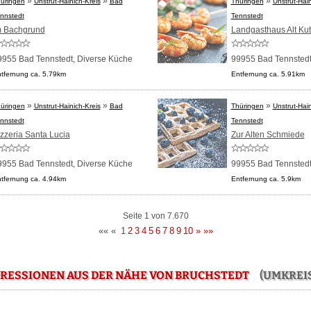
»
»
»
üringen
Unstrut-Hainich-Kreis
Bad
Thüringen
Unstrut-Hain
nnstedt
Tennstedt
m Bachgrund
Landgasthaus Alt Ku
9955 Bad Tennstedt,
Diverse Küche
99955 Bad Tennsted
tfernung ca. 5.79km
Entfernung ca. 5.91km
»
»
»
üringen
Unstrut-Hainich-Kreis
Bad
Thüringen
Unstrut-Hain
nnstedt
Tennstedt
zzeria Santa Lucia
Zur Alten Schmiede
9955 Bad Tennstedt,
Diverse Küche
99955 Bad Tennsted
tfernung ca. 4.94km
Entfernung ca. 5.9km
Seite 1 von 7.670
««
«
1
2
3
4
5
6
7
8
9
10
»
»»
RESSIONEN AUS DER NÄHE VON BRUCHSTEDT
(UMKREIS