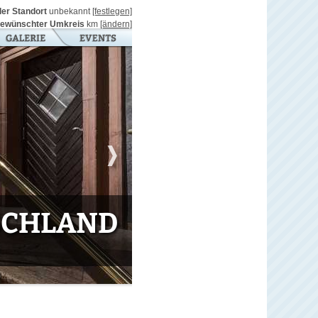
ller Standort
unbekannt
[festlegen]
ewünschter Umkreis
km
[ändern]
TSCHLAND