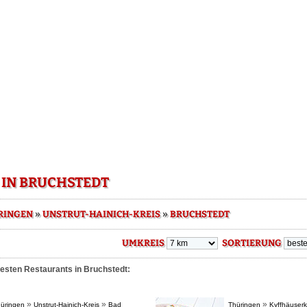
 IN BRUCHSTEDT
»
»
RINGEN
UNSTRUT-HAINICH-KREIS
BRUCHSTEDT
UMKREIS
SORTIERUNG
besten Restaurants in Bruchstedt:
»
»
»
üringen
Unstrut-Hainich-Kreis
Bad
Thüringen
Kyffhäuserk