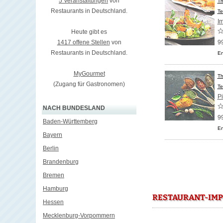
5 Veranstaltungen
von
Th
Restaurants in Deutschland.
Te
I
Heute gibt es
1417 offene Stellen
von
9
Restaurants in Deutschland.
En
MyGourmet
Th
(Zugang für Gastronomen)
Te
Pi
NACH BUNDESLAND
9
Baden-Württemberg
En
Bayern
Berlin
Brandenburg
Bremen
Hamburg
RESTAURANT-IMP
Hessen
Mecklenburg-Vorpommern