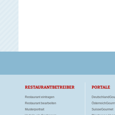
RESTAURANTBETREIBER
PORTALE
Restaurant eintragen
DeutschlandGou
Restaurant bearbeiten
ÖsterreichGourm
Musterportrait
SuisseGourmet