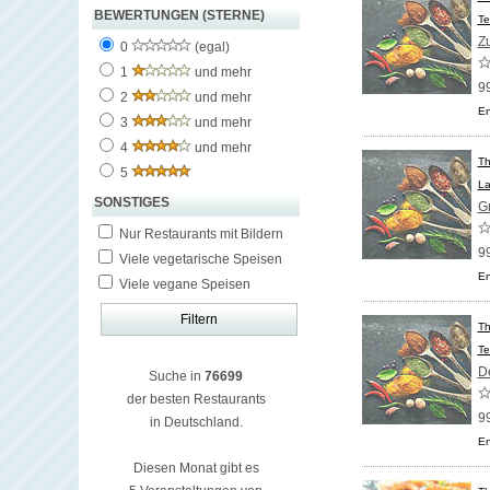
BEWERTUNGEN (STERNE)
Te
Z
0
(egal)
1
und mehr
9
2
und mehr
En
3
und mehr
4
und mehr
Th
5
La
SONSTIGES
G
Nur Restaurants mit Bildern
9
Viele vegetarische Speisen
En
Viele vegane Speisen
Th
Te
D
Suche in
76699
der besten Restaurants
9
in Deutschland.
En
Diesen Monat gibt es