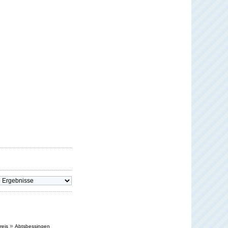
»
reis
Abtsbessingen