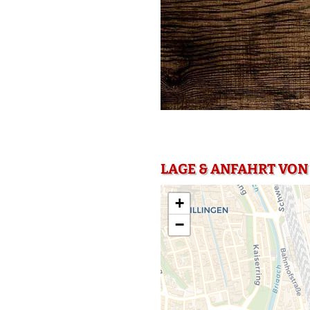
LAGE & ANFAHRT VON
+
−