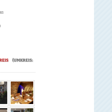
gen
h
REIS
(UMKREIS: