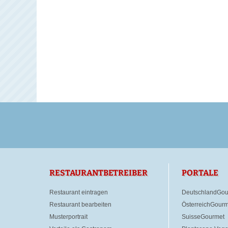
RESTAURANTBETREIBER
PORTALE
Restaurant eintragen
DeutschlandGou
Restaurant bearbeiten
ÖsterreichGourm
Musterportrait
SuisseGourmet