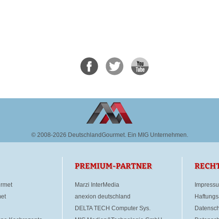
© 2008-2026 DeutschlandGourmet.
Ein MIG Unternehmen.
PREMIUM-PARTNER
RECH
rmet
Marzi InterMedia
Impress
et
anexion deutschland
Haftungs
DELTA TECH Computer Sys.
Datensch