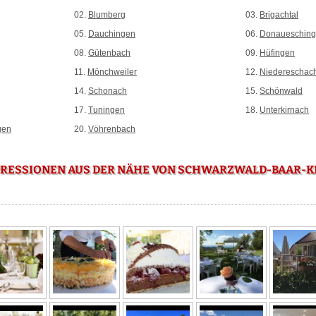
02.
Blumberg
03.
Brigachtal
05.
Dauchingen
06.
Donaueschin
08.
Gütenbach
09.
Hüfingen
11.
Mönchweiler
12.
Niedereschac
14.
Schonach
15.
Schönwald
17.
Tuningen
18.
Unterkirnach
gen
20.
Vöhrenbach
RESSIONEN AUS DER NÄHE VON SCHWARZWALD-BAAR-K