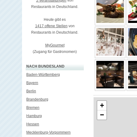
5 Veranstaltungen
von
Restaurants in Deutschland.
Heute gibt es
1417 offene Stellen
von
Restaurants in Deutschland.
MyGourmet
(Zugang für Gastronomen)
NACH BUNDESLAND
Baden-Württemberg
Bayern
Berlin
Brandenburg
+
Bremen
−
Hamburg
Hessen
Mecklenburg-Vorpommern