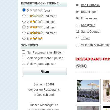
BEWERTUNGEN (STERNE)
01.
Bad Dürrheim
0
(egal)
04.
Bräunlingen
1
und mehr
07.
Furtwangen
2
und mehr
10.
Königsfeld
3
und mehr
13.
Sankt Georgen
4
und mehr
16.
Triberg
5
19.
Villingen-Schwennin
SONSTIGES
Nur Restaurants mit Bildern
Viele vegetarische Speisen
RESTAURANT-IMP
Viele vegane Speisen
15KM)
Suche in
76699
der besten Restaurants
in Deutschland.
Diesen Monat gibt es