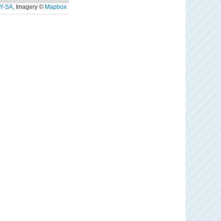
Y-SA
, Imagery ©
Mapbox