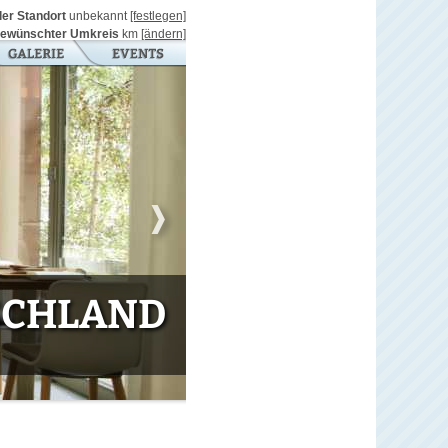
ller Standort
unbekannt
[festlegen]
ewünschter Umkreis
km
[ändern]
TSCHLAND