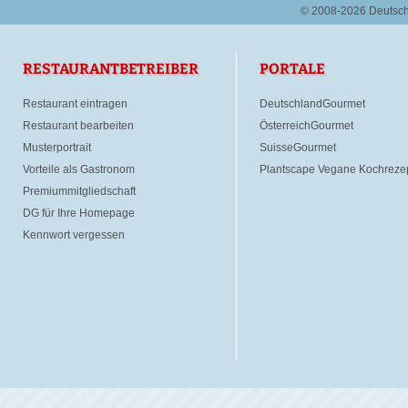
© 2008-2026 Deutsc
RESTAURANTBETREIBER
PORTALE
Restaurant eintragen
DeutschlandGourmet
Restaurant bearbeiten
ÖsterreichGourmet
Musterportrait
SuisseGourmet
Vorteile als Gastronom
Plantscape Vegane Kochreze
Premiummitgliedschaft
DG für Ihre Homepage
Kennwort vergessen