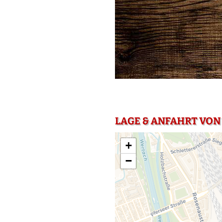
LAGE & ANFAHRT VON
+
−