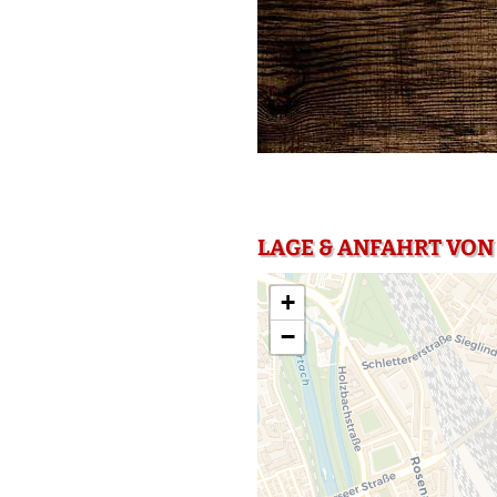
LAGE & ANFAHRT VON
+
−