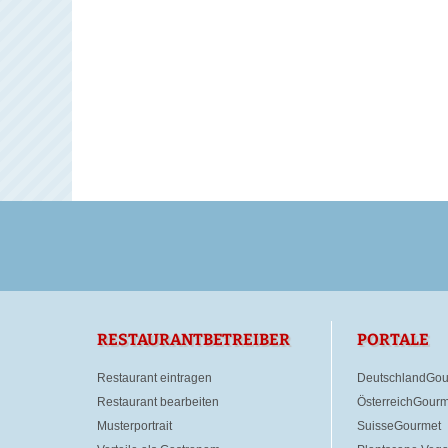
RESTAURANTBETREIBER
PORTALE
Restaurant eintragen
DeutschlandGou
Restaurant bearbeiten
ÖsterreichGourm
Musterportrait
SuisseGourmet