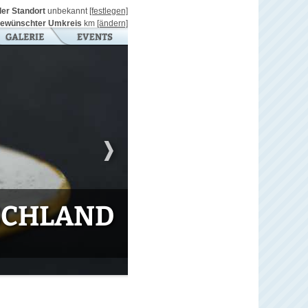
ller Standort
unbekannt
[festlegen]
ewünschter Umkreis
km
[ändern]
TSCHLAND