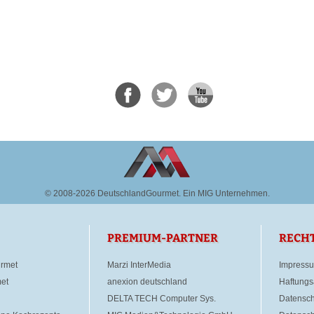
© 2008-2026 DeutschlandGourmet.
Ein MIG Unternehmen.
PREMIUM-PARTNER
RECH
rmet
Marzi InterMedia
Impress
et
anexion deutschland
Haftungs
DELTA TECH Computer Sys.
Datensch