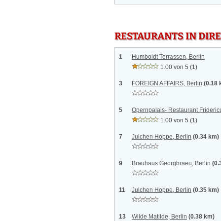
RESTAURANTS IN DI
1
Humboldt Terrassen, Berlin
1.00 von 5
(1)
3
FOREIGN AFFAIRS, Berlin
(0.18
5
Opernpalais- Restaurant Fridericu
1.00 von 5
(1)
7
Julchen Hoppe, Berlin
(0.34 km)
9
Brauhaus Georgbraeu, Berlin
(0.
11
Julchen Hoppe, Berlin
(0.35 km)
13
Wilde Matilde, Berlin
(0.38 km)