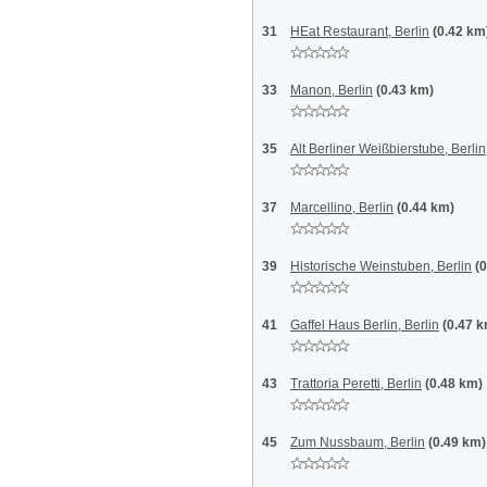
31
HEat Restaurant, Berlin
(0.42 km
33
Manon, Berlin
(0.43 km)
35
Alt Berliner Weißbierstube, Berlin
37
Marcellino, Berlin
(0.44 km)
39
Historische Weinstuben, Berlin
(
41
Gaffel Haus Berlin, Berlin
(0.47 
43
Trattoria Peretti, Berlin
(0.48 km)
45
Zum Nussbaum, Berlin
(0.49 km)