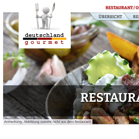
RESTAURANT / O
RESTAUR