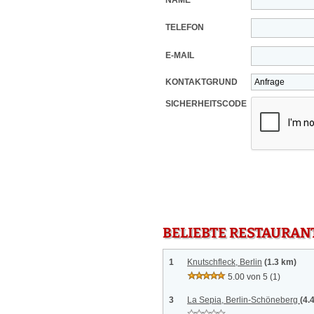
NAME
TELEFON
E-MAIL
KONTAKTGRUND
SICHERHEITSCODE
BELIEBTE RESTAURAN
1
Knutschfleck, Berlin
(1.3 km)
5.00 von 5
(1)
3
La Sepia, Berlin-Schöneberg
(4.