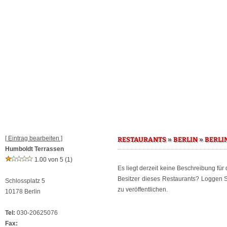
[ Eintrag bearbeiten ]
»
»
RESTAURANTS
BERLIN
BERLI
Humboldt Terrassen
1.00 von 5
(1)
Es liegt derzeit keine Beschreibung für
Besitzer dieses Restaurants? Loggen 
Schlossplatz 5
zu veröffentlichen.
10178 Berlin
Tel:
030-20625076
Fax: