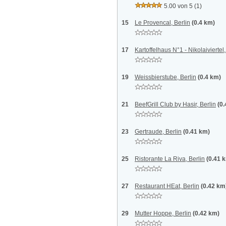
5.00 von 5
(1)
15
Le Provencal, Berlin
(0.4 km)
17
Kartoffelhaus N°1 - Nikolaiviertel,
19
Weissbierstube, Berlin
(0.4 km)
21
BeefGrill Club by Hasir, Berlin
(0
23
Gertraude, Berlin
(0.41 km)
25
Ristorante La Riva, Berlin
(0.41 
27
Restaurant HEat, Berlin
(0.42 km
29
Mutter Hoppe, Berlin
(0.42 km)