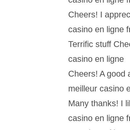
Cheers! I appreci
casino en ligne 
Terrific stuff Che
casino en ligne
Cheers! A good a
meilleur casino e
Many thanks! I li
casino en ligne 