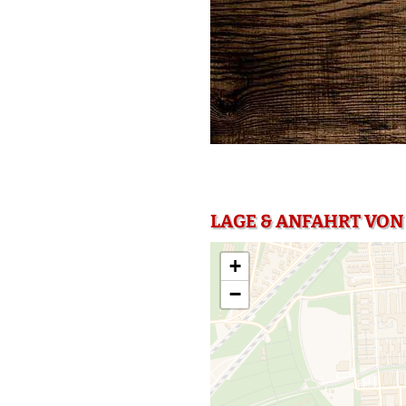
LAGE & ANFAHRT VON
+
−