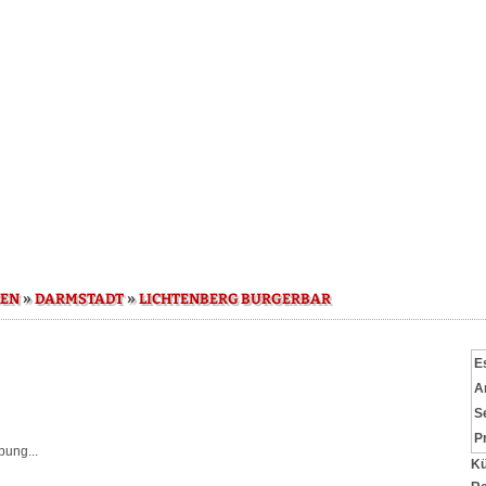
»
»
SEN
DARMSTADT
LICHTENBERG BURGERBAR
E
A
S
P
bung...
Kü