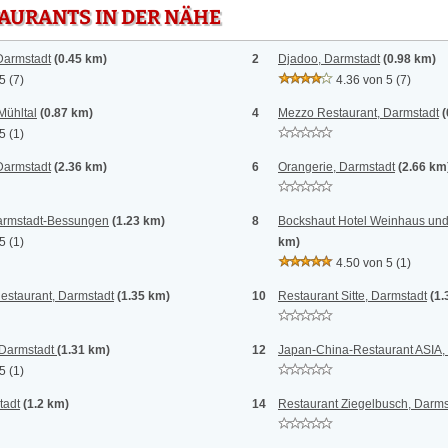
TAURANTS IN DER NÄHE
Darmstadt
(0.45 km)
2
Djadoo, Darmstadt
(0.98 km)
 5
(7)
4.36 von 5
(7)
Mühltal
(0.87 km)
4
Mezzo Restaurant, Darmstadt
(
 5
(1)
Darmstadt
(2.36 km)
6
Orangerie, Darmstadt
(2.66 km
armstadt-Bessungen
(1.23 km)
8
Bockshaut Hotel Weinhaus und 
 5
(1)
km)
4.50 von 5
(1)
estaurant, Darmstadt
(1.35 km)
10
Restaurant Sitte, Darmstadt
(1.
armstadt
(1.31 km)
12
Japan-China-Restaurant ASIA,
 5
(1)
tadt
(1.2 km)
14
Restaurant Ziegelbusch, Darms