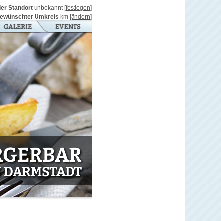
ller Standort
unbekannt
[festlegen]
ewünschter Umkreis
km
[ändern]
RGERBAR
N DARMSTADT