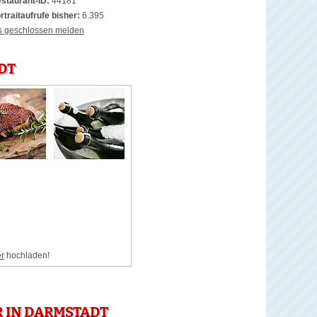
staurant-ID:
44181
rtraitaufrufe bisher:
6.395
s geschlossen melden
DT
er
hochladen!
 IN DARMSTADT