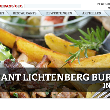
Ihr aktue
AURANT / ORT:
G
ANT LICHTENBERG BU
I