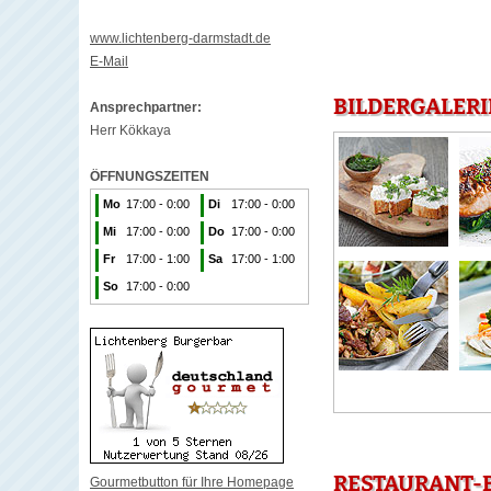
www.lichtenberg-darmstadt.de
E-Mail
BILDERGALERI
Ansprechpartner:
Herr Kökkaya
ÖFFNUNGSZEITEN
Mo
17:00 - 0:00
Di
17:00 - 0:00
Mi
17:00 - 0:00
Do
17:00 - 0:00
Fr
17:00 - 1:00
Sa
17:00 - 1:00
So
17:00 - 0:00
RESTAURANT-
Gourmetbutton für Ihre Homepage