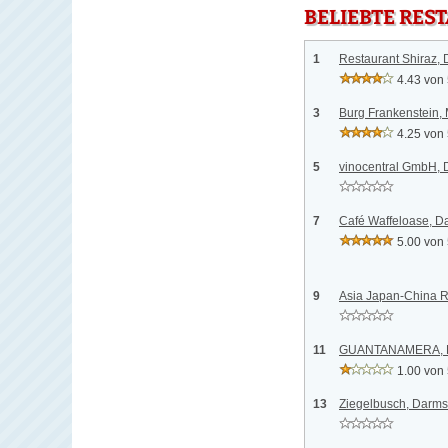
BELIEBTE RES
1
Restaurant Shiraz, 
4.43 von
3
Burg Frankenstein, 
4.25 von
5
vinocentral GmbH, 
7
Café Waffeloase, D
5.00 von
9
Asia Japan-China R
11
GUANTANAMERA, D
1.00 von
13
Ziegelbusch, Darms