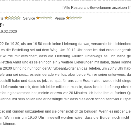
[ Alle Restaurant-Bewertungen anzeigen ]
nte
Service
Preise
t
«
6.02.2020
22 für 19:30, als um 19:50 noch keine Lieferung da war, versuchte ich Lichtenbe
ß es die Bestellung sei auf dem Weg. Um 20:12 Uhr habe ich dort erneut angeruf
Hier wurde mir versichert, dass die Lieferung wirklich unterwegs sei. Ich habe 
m letzten Anruf und es seien noch ein 2 weitere Lieferungen mit dabei, daher könn
n 20:30 Uhr ging nur noch der Anrufbeantworter an das Telefon, um 20:43 Uhr hab
Lieferung sei raus... es sein gerade viel los, aber beide Fahrer seien unterwegs,
bestellt habe und dass es jetzt zu spät für uns zum Essen wird, wurde nicht ei
n Lieferando vor mir, dem ich leider mitteilen musste, dass ich die Lieferung nic
eferung bekommen hat, meinte er etwa vor 20 Minuten. Ich habe ihm auf seiner Q
Uhr bei mir sein sollen und er bestätigte mir, dass dies doch schon sehr viel zu spät
it so mit Kunden umzugehen und sie offensichtlich zu belügen. Wenn es mit der Lie
 Wenn mir um 19:50 Uhr mitgeteilt worden wäre, dass die Burger noch nicht fer
en können.