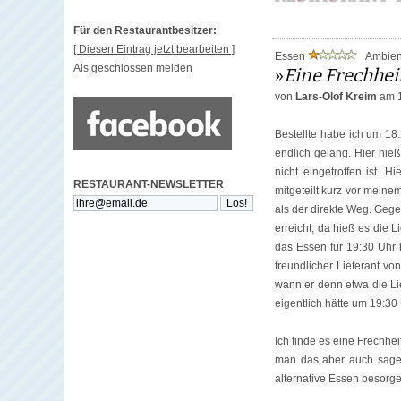
Für den Restaurantbesitzer:
[ Diesen Eintrag jetzt bearbeiten ]
Essen
Ambie
Als geschlossen melden
»
Eine Frechhei
von
Lars-Olof Kreim
am 1
Bestellte habe ich um 18:
endlich gelang. Hier hie
nicht eingetroffen ist. 
RESTAURANT-NEWSLETTER
mitgeteilt kurz vor meine
als der direkte Weg. Gege
erreicht, da hieß es die 
das Essen für 19:30 Uhr 
freundlicher Lieferant vo
wann er denn etwa die Li
eigentlich hätte um 19:30 
Ich finde es eine Frechhe
man das aber auch sagen.
alternative Essen besorg