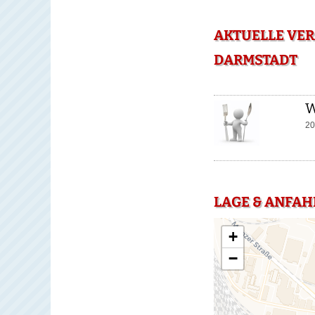
AKTUELLE VER
DARMSTADT
W
20
LAGE & ANFAH
+
−