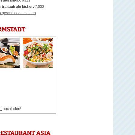
staurant-ID:
9321
rtraitaufrufe bisher:
7.032
s geschlossen melden
ARMSTADT
er
hochladen!
ESTAURANT ASIA