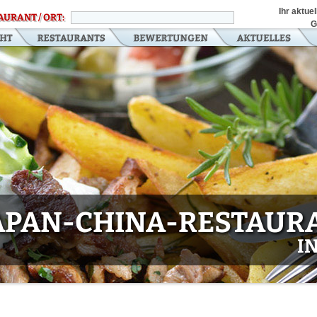
Ihr aktue
AURANT / ORT:
G
APAN-CHINA-RESTAURA
I