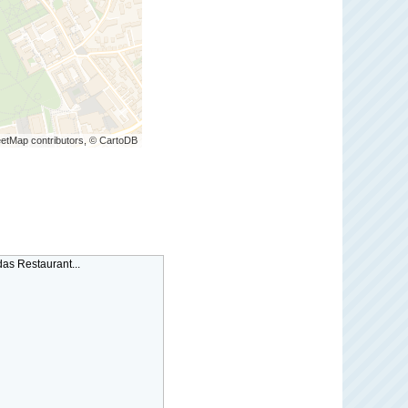
etMap contributors, © CartoDB