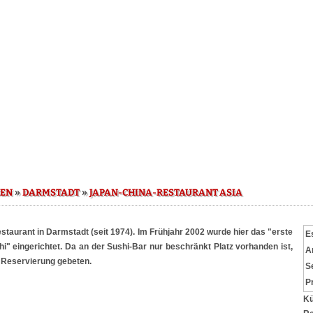
»
»
SEN
DARMSTADT
JAPAN-CHINA-RESTAURANT ASIA
staurant in Darmstadt (seit 1974). Im Frühjahr 2002 wurde hier das "erste
E
i" eingerichtet. Da an der Sushi-Bar nur beschränkt Platz vorhanden ist,
A
e Reservierung gebeten.
S
P
Kü