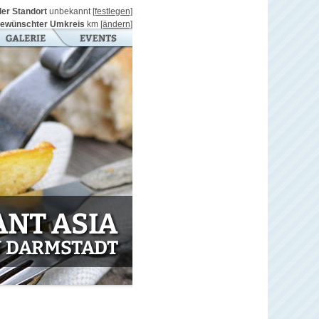
ller Standort
unbekannt
[festlegen]
ewünschter Umkreis
km
[ändern]
NT ASIA
N DARMSTADT