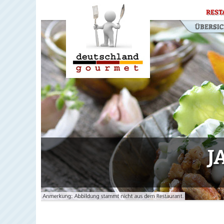
REST
J