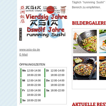
Täglich "runnning Sushi" 
Bereich zu empfehlen.
BILDERGALERI
www.asia-da.de
E-Mail
ÖFFNUNGSZEITEN
Mo
12:00-14:00
Di
12:00-14:00
18:00-22:00
18:00-22:00
Mi
12:00-14:00
Do
12:00-14:00
18:00-22:00
18:00-22:00
Fr
12:00-14:00
Sa
18:00-22:00
18:00-22:00
So
18:00-22:00
AKTUELLE RE