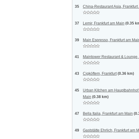
35
China-Restaurant Asia, Frankfur
37
Lemir, Frankfurt am Main
(0.35 k
39
Main Espresso, Frankfurt am Mai
41
Maintower Restaurant & Lounge, 
43
Cigköftem, Frankfurt
(0.36 km)
45
Urban Kitchen am Hauptbahnhof (
Main
(0.38 km)
47
Bella Italia, Frankfurt am Main
(0
49
Gaststätte Ehrlich, Frankfurt am 