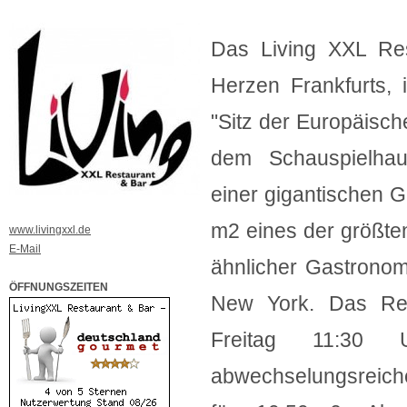
Das Living XXL Res
Herzen Frankfurts,
"Sitz der Europäisch
dem Schauspielhaus
einer gigantischen G
m2 eines der größte
www.livingxxl.de
E-Mail
ähnlicher Gastronom
ÖFFNUNGSZEITEN
New York. Das Res
Freitag 11:30
abwechselungsreic