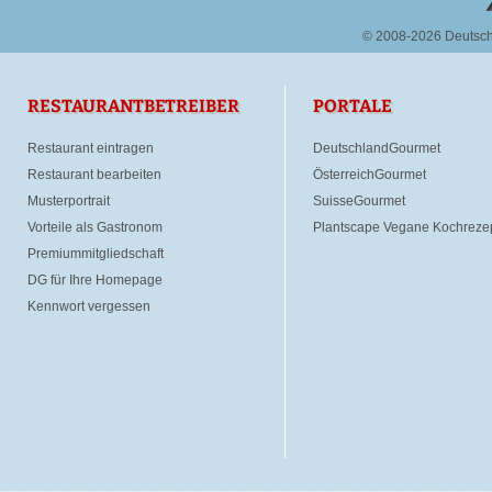
© 2008-2026 Deutsc
RESTAURANTBETREIBER
PORTALE
Restaurant eintragen
DeutschlandGourmet
Restaurant bearbeiten
ÖsterreichGourmet
Musterportrait
SuisseGourmet
Vorteile als Gastronom
Plantscape Vegane Kochreze
Premiummitgliedschaft
DG für Ihre Homepage
Kennwort vergessen