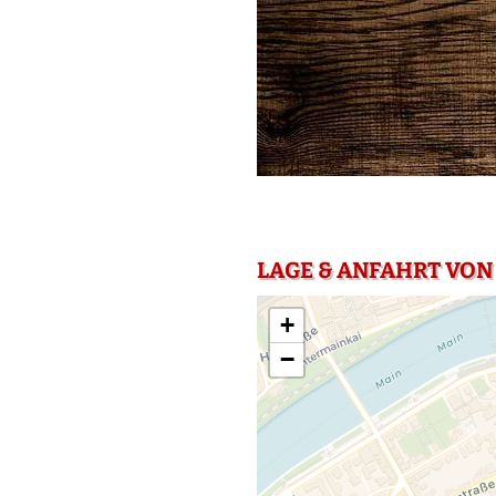
LAGE & ANFAHRT VON
+
−