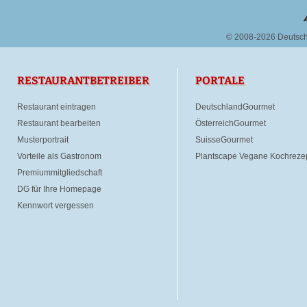
© 2008-2026 Deutsc
RESTAURANTBETREIBER
PORTALE
Restaurant eintragen
DeutschlandGourmet
Restaurant bearbeiten
ÖsterreichGourmet
Musterportrait
SuisseGourmet
Vorteile als Gastronom
Plantscape Vegane Kochreze
Premiummitgliedschaft
DG für Ihre Homepage
Kennwort vergessen