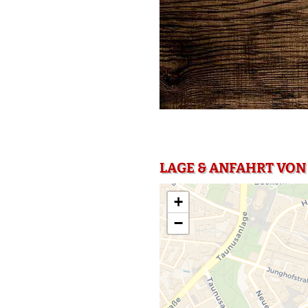
LAGE & ANFAHRT VON
+
−