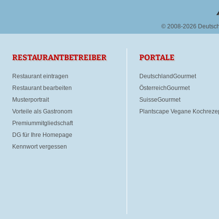
© 2008-2026 Deutsc
RESTAURANTBETREIBER
PORTALE
Restaurant eintragen
DeutschlandGourmet
Restaurant bearbeiten
ÖsterreichGourmet
Musterportrait
SuisseGourmet
Vorteile als Gastronom
Plantscape Vegane Kochreze
Premiummitgliedschaft
DG für Ihre Homepage
Kennwort vergessen