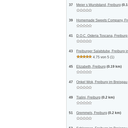
37
Meier s Wurststand, Freiburg
(0.
39
Homemade Sweets Company, Fr
41
D.O.C. Osteria Toscana, Freiburg
43
Freiburger Salatstube, Freiburg 
4.75 von 5
(1)
45
Elizabeth, Freiburg
(0.19 km)
47
Onkel Wok, Freiburg im Breisgau
49
Tialini, Freiburg
(0.2 km)
51
Gremmels, Freiburg
(0.2 km)