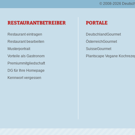
© 2008-2026 Deutsc
RESTAURANTBETREIBER
PORTALE
Restaurant eintragen
DeutschlandGourmet
Restaurant bearbeiten
ÖsterreichGourmet
Musterportrait
SuisseGourmet
Vorteile als Gastronom
Plantscape Vegane Kochreze
Premiummitgliedschaft
DG für Ihre Homepage
Kennwort vergessen