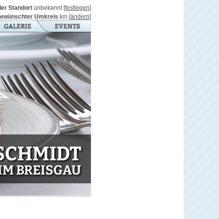
ller Standort
unbekannt
[festlegen]
ewünschter Umkreis
km
[ändern]
SCHMIDT
 IM BREISGAU