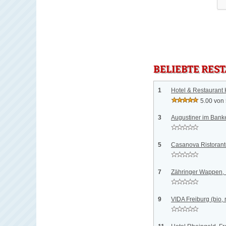
BELIEBTE RES
1
Hotel & Restaurant
5.00 von
3
Augustiner im Banke
5
Casanova Ristorante
7
Zähringer Wappen, 
9
VIDA Freiburg (bio,