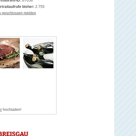
staurant-ID:
67056
rtraitaufrufe bisher:
2.755
s geschlossen melden
er
hochladen!
BREISGAU