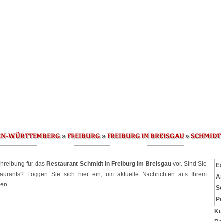
»
»
»
EN-WÜRTTEMBERG
FREIBURG
FREIBURG IM BREISGAU
SCHMIDT
schreibung für das
Restaurant Schmidt in Freiburg im Breisgau
vor. Sind Sie
E
staurants? Loggen Sie sich
hier
ein, um aktuelle Nachrichten aus Ihrem
A
hen.
S
P
Kü