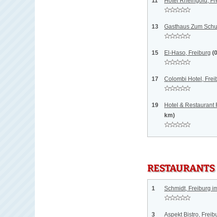
11
Hotel Rheingold, Fr
13
Gasthaus Zum Schue
15
El-Haso, Freiburg
(
17
Colombi Hotel, Frei
19
Hotel & Restaurant
km)
RESTAURANTS
1
Schmidt, Freiburg i
3
Aspekt Bistro, Freib