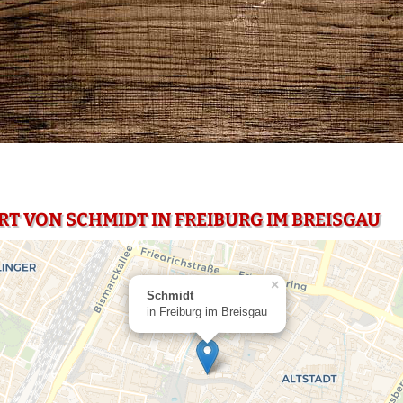
RT VON SCHMIDT IN FREIBURG IM BREISGAU
×
Schmidt
in Freiburg im Breisgau