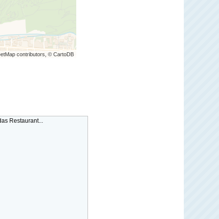
etMap contributors, © CartoDB