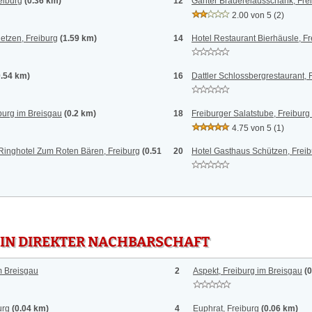
eiburg
(0.36 km)
12
Ganter Brauereiausschank, Fre
2.00 von 5
(2)
tzen, Freiburg
(1.59 km)
14
Hotel Restaurant Bierhäusle, F
0.54 km)
16
Dattler Schlossbergrestaurant, 
burg im Breisgau
(0.2 km)
18
Freiburger Salatstube, Freiburg
4.75 von 5
(1)
 Ringhotel Zum Roten Bären, Freiburg
(0.51
20
Hotel Gasthaus Schützen, Freib
 IN DIREKTER NACHBARSCHAFT
m Breisgau
2
Aspekt, Freiburg im Breisgau
(
urg
(0.04 km)
4
Euphrat, Freiburg
(0.06 km)