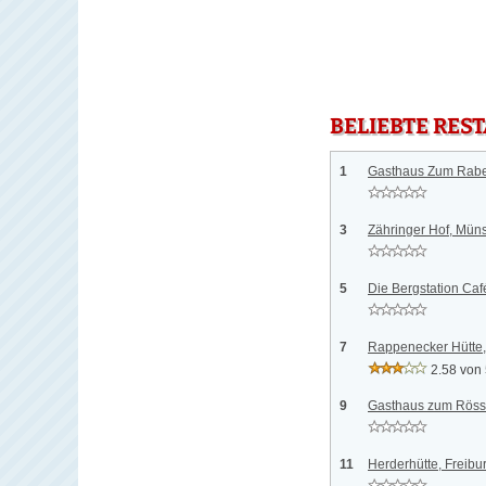
BELIEBTE RES
1
Gasthaus Zum Rabe
3
Zähringer Hof, Müns
5
Die Bergstation Caf
7
Rappenecker Hütte,
2.58 von
9
Gasthaus zum Rössl
11
Herderhütte, Freibu