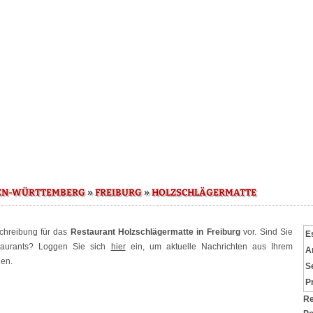
»
»
EN-WÜRTTEMBERG
FREIBURG
HOLZSCHLÄGERMATTE
schreibung für das
Restaurant Holzschlägermatte in Freiburg
vor. Sind Sie
E
staurants? Loggen Sie sich
hier
ein, um aktuelle Nachrichten aus Ihrem
A
hen.
S
P
Re