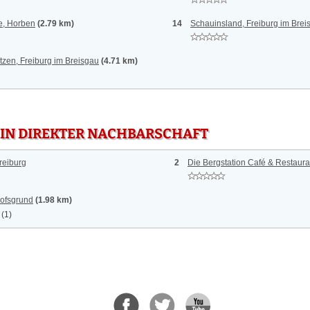
e, Horben
(2.79 km)
14
Schauinsland, Freiburg im Brei
zen, Freiburg im Breisgau
(4.71 km)
 IN DIREKTER NACHBARSCHAFT
reiburg
2
Die Bergstation Café & Restaura
ofsgrund
(1.98 km)
(1)