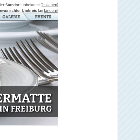
ller Standort
unbekannt
[festlegen]
ewünschter Umkreis
km
[ändern]
ERMATTE
IN FREIBURG