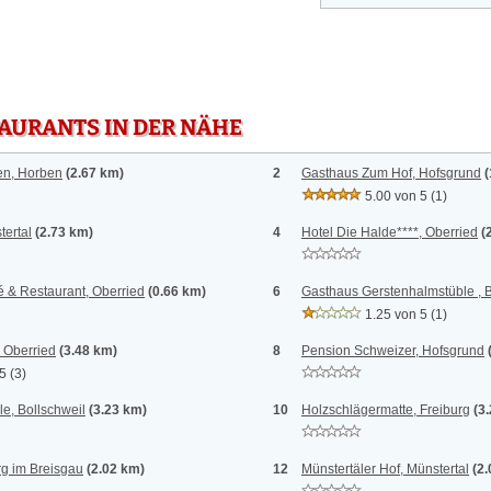
TAURANTS IN DER NÄHE
n, Horben
(2.67 km)
2
Gasthaus Zum Hof, Hofsgrund
(
5.00 von 5
(1)
tertal
(2.73 km)
4
Hotel Die Halde****, Oberried
(
é & Restaurant, Oberried
(0.66 km)
6
Gasthaus Gerstenhalmstüble , B
1.25 von 5
(1)
 Oberried
(3.48 km)
8
Pension Schweizer, Hofsgrund
 5
(3)
e, Bollschweil
(3.23 km)
10
Holzschlägermatte, Freiburg
(3
rg im Breisgau
(2.02 km)
12
Münstertäler Hof, Münstertal
(2