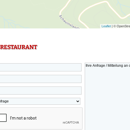
Leaflet
| © OpenStre
 RESTAURANT