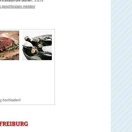
rtraitaufrufe bisher:
3.853
s geschlossen melden
er
hochladen!
FREIBURG