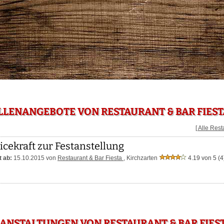
LLENANGEBOTE VON RESTAURANT & BAR FIEST
[ Alle Res
icekraft zur Festanstellung
 ab:
15.10.2015 von
Restaurant & Bar Fiesta
,
Kirchzarten
4.19 von 5
(4
ANSTALTUNGEN VON RESTAURANT & BAR FIEST