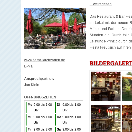
... weiterlesen
Das Restaurant & Bar Fies
im Lokal mit der neuen R
Möbel und Farben. Der kin
Stunden ein. Durch tolle 
Leistungs-Prinzip durch d
Fiesta Freut sich auf Ihre
www.fiesta-kirchzarten.de
BILDERGALERI
E-Mail
Ansprechpartner:
Jan Klein
ÖFFNUNGSZEITEN
Mo
9.00 bis 1.00
Di
9.00 bis 1.00
Uhr
Uhr
Mi
9.00 bis 1.00
Do
9.00 bis 1.00
Uhr
Uhr
Fr
9.00 bis 2.00
Sa
9.00 bis 2.00