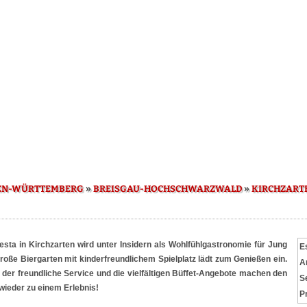
»
»
EN-WÜRTTEMBERG
BREISGAU-HOCHSCHWARZWALD
KIRCHZART
sta in Kirchzarten wird unter Insidern als Wohlfühlgastronomie für Jung
E
große Biergarten mit kinderfreundlichem Spielplatz lädt zum Genießen ein.
A
, der freundliche Service und die vielfältigen Büffet-Angebote machen den
S
ieder zu einem Erlebnis!
P