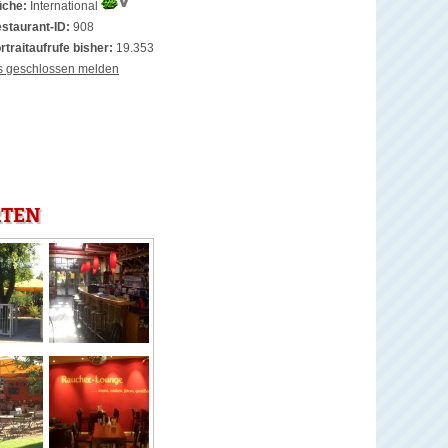
che:
International
staurant-ID:
908
rtraitaufrufe bisher:
19.353
s geschlossen melden
RTEN