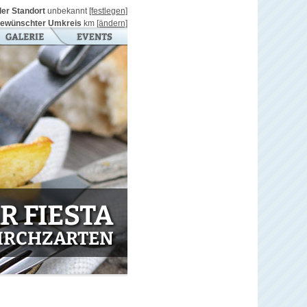
ller Standort
unbekannt
[festlegen]
ewünschter Umkreis
km
[ändern]
R FIESTA
KIRCHZARTEN