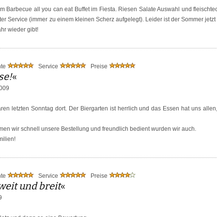
Barbecue all you can eat Buffet im Fiesta. Riesen Salate Auswahl und fleischt
er Service (immer zu einem kleinen Scherz aufgelegt). Leider ist der Sommer jetzt 
r wieder gibt!
nte
Service
Preise
se!
«
009
en letzten Sonntag dort. Der Biergarten ist herrlich und das Essen hat uns alle
men wir schnell unsere Bestellung und freundlich bedient wurden wir auch.
ilien!
nte
Service
Preise
weit und breit
«
9