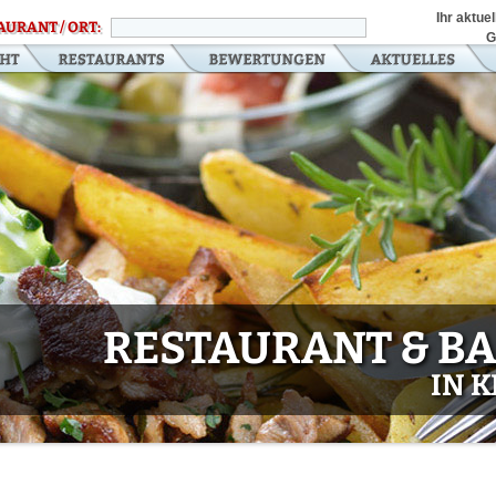
Ihr aktue
AURANT / ORT:
G
RESTAURANT & BA
IN 