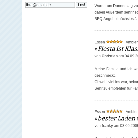
Waren am Donnerstag zum 
dabei! Außerdem sehr nett
BBQ-Angebot nächstes Jah
Essen
Ambie
»
Fiesta ist Klas
von
Christian
am 04.09.2
Meine Familie und ich war
geschmeckt.
Obwohl viel los war, beka
Sehr zu empfehlen für Fam
Essen
Ambie
»
bester Laden 
von
franky
am 03.09.200