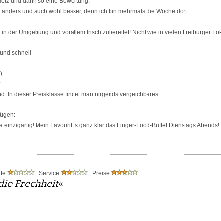
 Netz und dann so eine Bewertung.
z anders und auch wohl besser, denn ich bin mehrmals die Woche dort.
 in der Umgebung und vorallem frisch zubereitet! Nicht wie in vielen Freiburger Lok
 und schnell
)
?
d. In dieser Preisklasse findet man nirgends vergeichbares
fügen:
a einzigartig! Mein Favourit is ganz klar das Finger-Food-Buffet Dienstags Abends!
nte
Service
Preise
die Frechheit
«