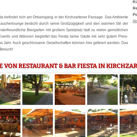
Kü
Re
Po
ta befindet sich am Ortseingang in der Kirchzartener Passage. Das Ambiente
Al
aucherlounge besticht durch seine Großzügigkeit und den warmen Stil der
derfreundliche Biergarten mit großem Spielplatz lädt zu vielen gemütlichen
Events und Aktionen begleitet das Fiesta seine Gäste mit sehr gutem Preis-
as Jahr. Auch geschlossene Gesellschaften können hier gefeiert werden. Das
n Besuch!
E VON RESTAURANT & BAR FIESTA IN KIRCHZA