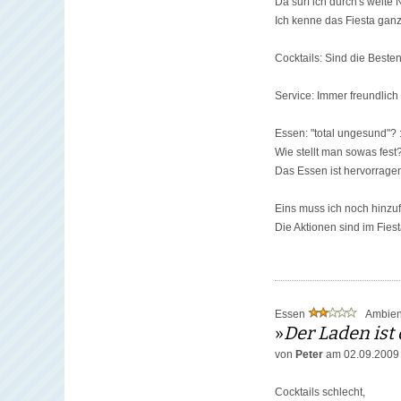
Da surf ich durch's weite
Ich kenne das Fiesta gan
Cocktails: Sind die Besten
Service: Immer freundlich
Essen: "total ungesund"? :
Wie stellt man sowas fest
Das Essen ist hervorragen
Eins muss ich noch hinzu
Die Aktionen sind im Fiest
Essen
Ambie
»
Der Laden ist 
von
Peter
am 02.09.2009
Cocktails schlecht,