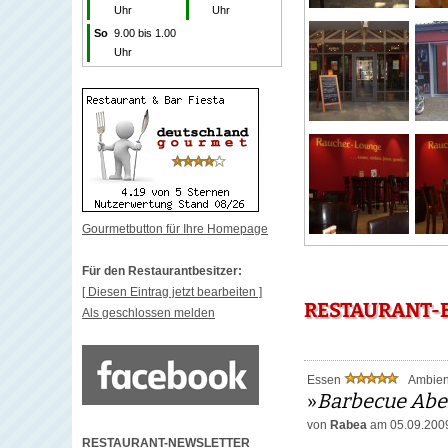
Uhr
Uhr
So
9.00 bis 1.00
Uhr
Gourmetbutton für Ihre Homepage
Für den Restaurantbesitzer:
[ Diesen Eintrag jetzt bearbeiten ]
RESTAURANT-B
Als geschlossen melden
Essen
Ambie
»
Barbecue Ab
von
Rabea
am 05.09.200
RESTAURANT-NEWSLETTER