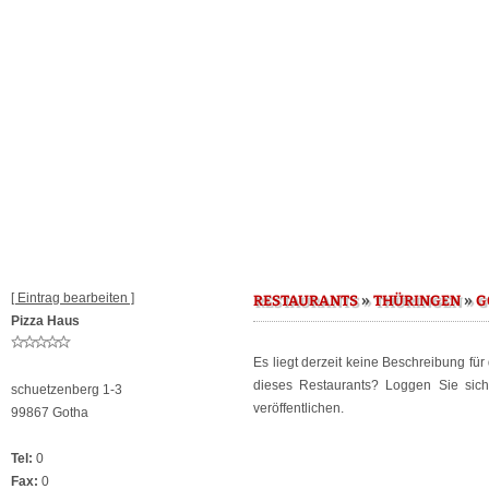
[ Eintrag bearbeiten ]
»
»
RESTAURANTS
THÜRINGEN
G
Pizza Haus
Es liegt derzeit keine Beschreibung fü
dieses Restaurants? Loggen Sie sic
schuetzenberg 1-3
veröffentlichen.
99867 Gotha
Tel:
0
Fax:
0