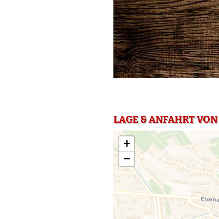
LAGE & ANFAHRT VON
+
−