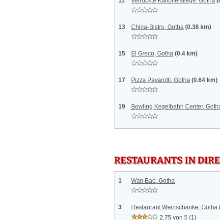
11
Verrückte Kartoffelstiege, Gotha
(
13
China-Bistro, Gotha
(0.38 km)
15
El Greco, Gotha
(0.4 km)
17
Pizza Pavarotti, Gotha
(0.64 km)
19
Bowling Kegelbahn Center, Goth
RESTAURANTS IN DI
1
Wan Bao, Gotha
3
Restaurant Weinschänke, Gotha
2.75 von 5
(1)