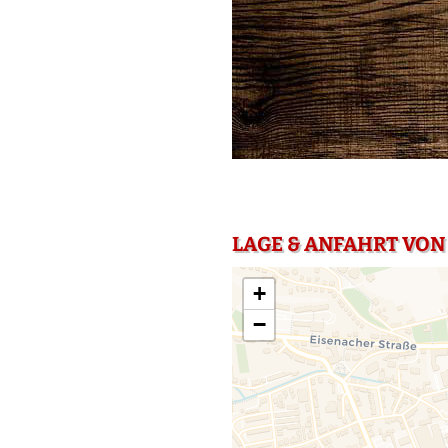
LAGE & ANFAHRT VON
+
−