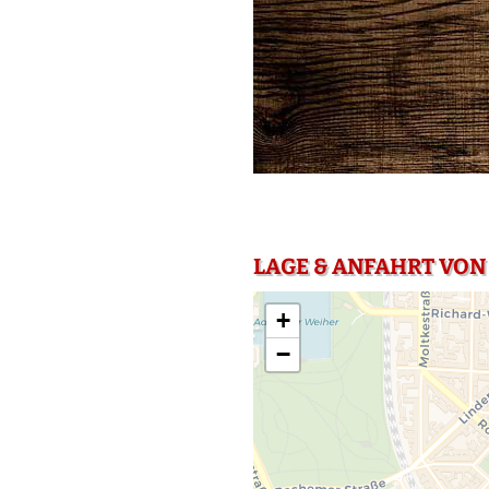
LAGE & ANFAHRT VON
+
−