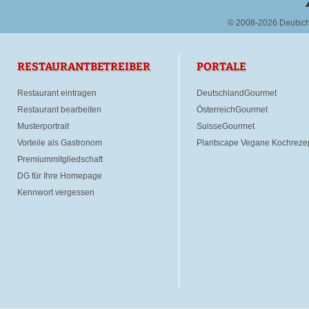
© 2008-2026 Deutsc
RESTAURANTBETREIBER
PORTALE
Restaurant eintragen
DeutschlandGourmet
Restaurant bearbeiten
ÖsterreichGourmet
Musterportrait
SuisseGourmet
Vorteile als Gastronom
Plantscape Vegane Kochreze
Premiummitgliedschaft
DG für Ihre Homepage
Kennwort vergessen