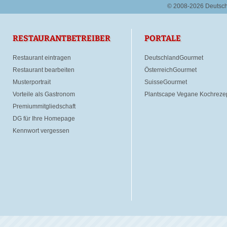
© 2008-2026 Deutsc
RESTAURANTBETREIBER
PORTALE
Restaurant eintragen
DeutschlandGourmet
Restaurant bearbeiten
ÖsterreichGourmet
Musterportrait
SuisseGourmet
Vorteile als Gastronom
Plantscape Vegane Kochreze
Premiummitgliedschaft
DG für Ihre Homepage
Kennwort vergessen