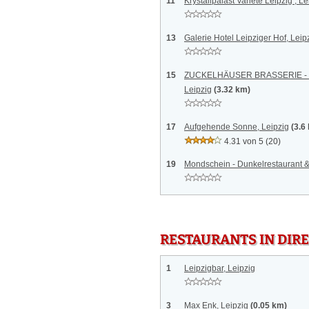
11
Krystallpalast Varieté Leipzig , Le
13
Galerie Hotel Leipziger Hof, Leip
15
ZUCKELHÄUSER BRASSERIE - Res
Leipzig
(3.32 km)
17
Aufgehende Sonne, Leipzig
(3.6
4.31 von 5
(20)
19
Mondschein - Dunkelrestaurant &
RESTAURANTS IN DI
1
Leipzigbar, Leipzig
3
Max Enk, Leipzig
(0.05 km)