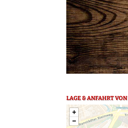
LAGE & ANFAHRT VON 
+
−