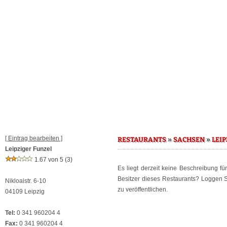
[ Eintrag bearbeiten ]
»
»
RESTAURANTS
SACHSEN
LEIP
Leipziger Funzel
1.67 von 5
(3)
Es liegt derzeit keine Beschreibung f
Besitzer dieses Restaurants? Loggen 
Nikloaistr. 6-10
zu veröffentlichen.
04109 Leipzig
Tel:
0 341 960204 4
Fax:
0 341 960204 4