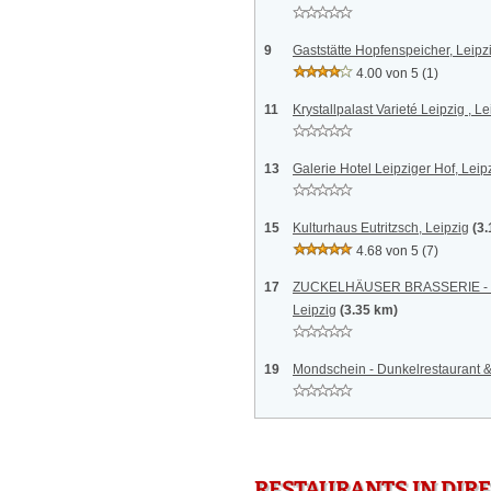
9
Gaststätte Hopfenspeicher, Leipz
4.00 von 5
(1)
11
Krystallpalast Varieté Leipzig , Le
13
Galerie Hotel Leipziger Hof, Leip
15
Kulturhaus Eutritzsch, Leipzig
(3
4.68 von 5
(7)
17
ZUCKELHÄUSER BRASSERIE - Res
Leipzig
(3.35 km)
19
Mondschein - Dunkelrestaurant &
RESTAURANTS IN DI