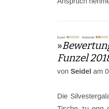
Anspruch nehme
Essen
Ambiente
»
Bewertung
Funzel 201
von
Seidel
am 0
Die Silvestergal
Tische zu eng 