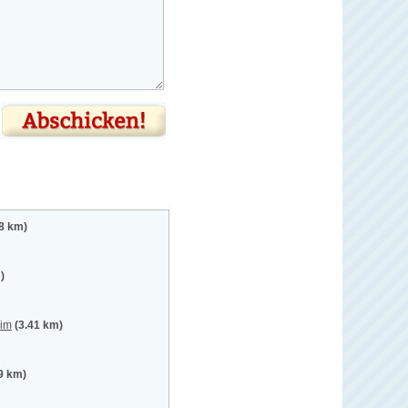
18 km)
)
im
(3.41 km)
9 km)