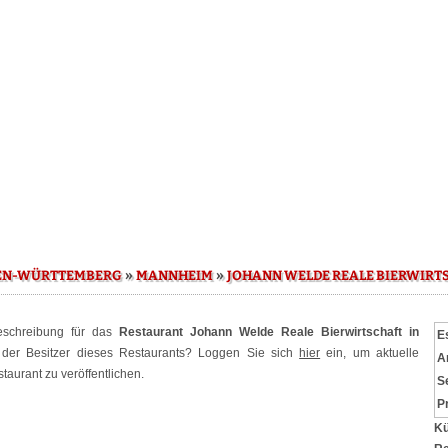
»
»
EN-WÜRTTEMBERG
MANNHEIM
JOHANN WELDE REALE BIERWIRT
Beschreibung für das
Restaurant Johann Welde Reale Bierwirtschaft in
E
 der Besitzer dieses Restaurants? Loggen Sie sich
hier
ein, um aktuelle
A
aurant zu veröffentlichen.
S
P
Kü