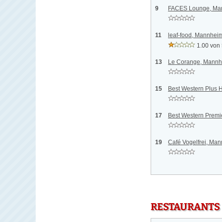
9
FACES Lounge, Ma
11
leaf-food, Mannhei
1.00 von
13
Le Corange, Mann
15
Best Western Plus 
17
Best Western Premi
19
Café Vogelfrei, Ma
RESTAURANTS