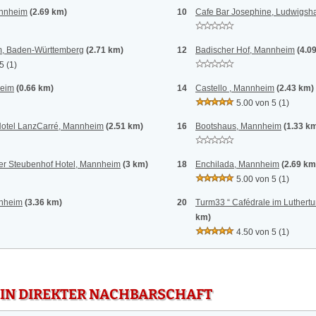
nnheim
(2.69 km)
10
Cafe Bar Josephine, Ludwigsh
m, Baden-Württemberg
(2.71 km)
12
Badischer Hof, Mannheim
(4.0
 5
(1)
heim
(0.66 km)
14
Castello , Mannheim
(2.43 km)
5.00 von 5
(1)
Hotel LanzCarré, Mannheim
(2.51 km)
16
Bootshaus, Mannheim
(1.33 k
er Steubenhof Hotel, Mannheim
(3 km)
18
Enchilada, Mannheim
(2.69 km
5.00 von 5
(1)
nnheim
(3.36 km)
20
Turm33 “ Cafédrale im Luther
km)
4.50 von 5
(1)
 IN DIREKTER NACHBARSCHAFT