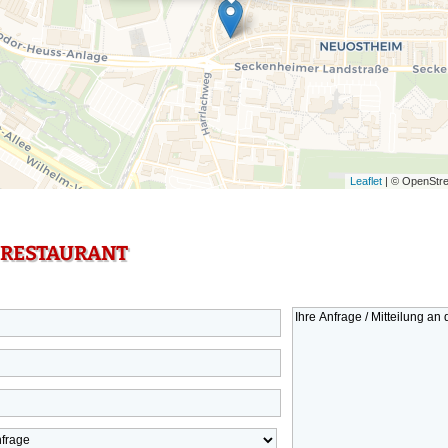
Leaflet
| © OpenStre
 RESTAURANT