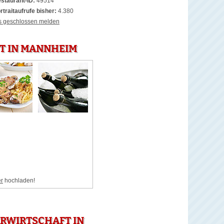
staurant-ID:
49514
rtraitaufrufe bisher:
4.380
s geschlossen melden
FT IN MANNHEIM
er
hochladen!
RWIRTSCHAFT IN