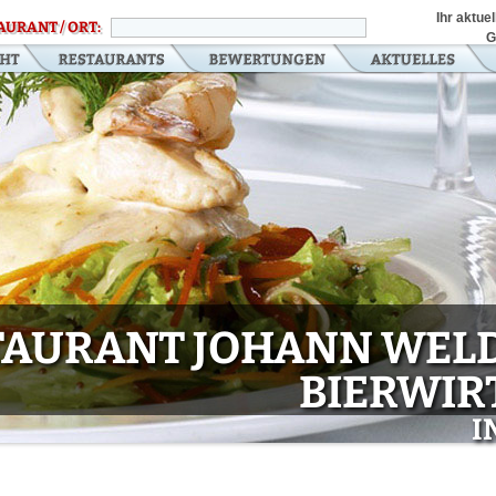
Ihr aktue
AURANT / ORT:
G
TAURANT JOHANN WELD
BIERWIR
I