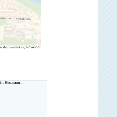
etMap contributors, © CartoDB