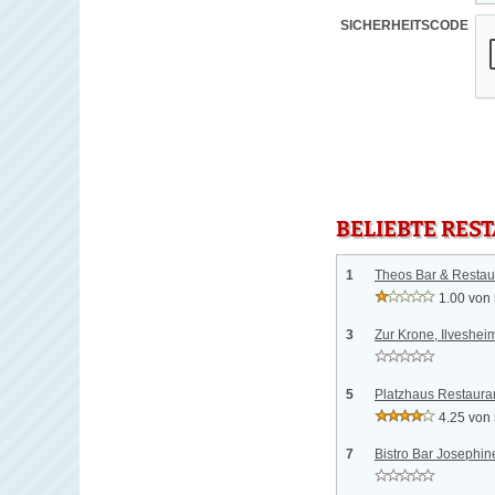
SICHERHEITSCODE
BELIEBTE RES
1
Theos Bar & Restau
1.00 von
3
Zur Krone, Ilveshei
5
Platzhaus Restaura
4.25 von
7
Bistro Bar Josephi