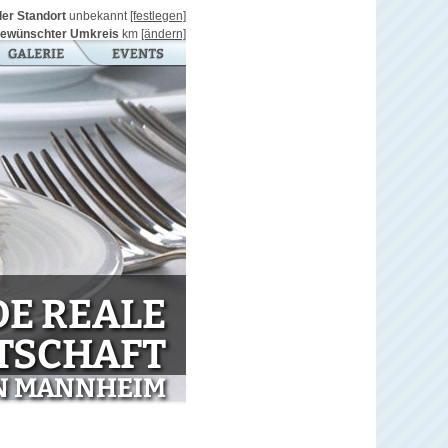
ller Standort
unbekannt
[festlegen]
ewünschter Umkreis
km
[ändern]
E REALE
TSCHAFT
N MANNHEIM