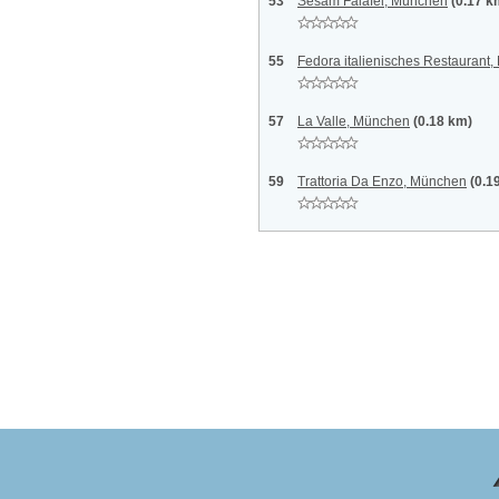
53
Sesam Falafel, München
(0.17 k
55
Fedora italienisches Restaurant
57
La Valle, München
(0.18 km)
59
Trattoria Da Enzo, München
(0.1