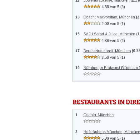
11
Löwenbräukeller, München
(2.1 
4.58 von 5
(3)
13
Obacht Maxvorstadt, München
(2
2.00 von 5
(1)
15
SAJU Salad & Juice, München
(1
4.88 von 5
(2)
17
Bernis Nudelbrett, München
(0.3
3.50 von 5
(1)
19
Nürnberger Bratwurst Glöckl a
RESTAURANTS IN DI
1
Griabig, München
3
Hofbräuhaus München, Münche
5.00 von 5
(1)