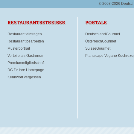
© 2008-2026 Deutsc
RESTAURANTBETREIBER
PORTALE
Restaurant eintragen
DeutschlandGourmet
Restaurant bearbeiten
ÖsterreichGourmet
Musterportrait
SuisseGourmet
Vorteile als Gastronom
Plantscape Vegane Kochreze
Premiummitgliedschaft
DG für Ihre Homepage
Kennwort vergessen