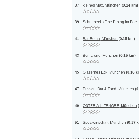
37
kleines Max, München
(0.14 km)
39
Schuhbecks Fine Dining im Boet
41
Bar Roma, München
(0.15 km)
43
Benjarong, München
(0.15 km)
45
Gläsernes Eck, München
(0.16 k
47
Pussers Bar & Food, München
(0
49
OSTERIA IL TENORE, München
51
Spezlwirtschaft, München
(0.17 