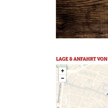
LAGE & ANFAHRT VON
+
−