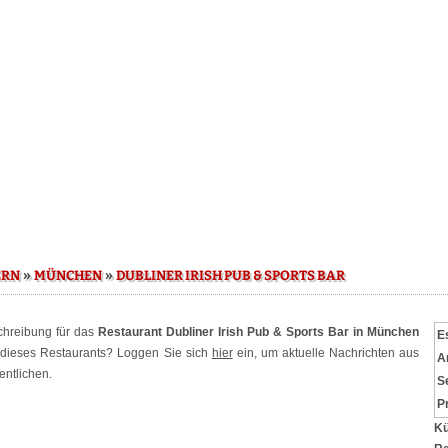
»
»
ERN
MÜNCHEN
DUBLINER IRISH PUB & SPORTS BAR
schreibung für das
Restaurant Dubliner Irish Pub & Sports Bar in München
E
r dieses Restaurants? Loggen Sie sich
hier
ein, um aktuelle Nachrichten aus
A
entlichen.
S
P
Kü