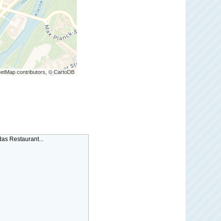
etMap contributors, © CartoDB