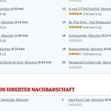
 5
(1)
München
(2.03 km)
12
vi vadi OTTANTANOVE, Münch
 5
(3)
5.00 von 5
(1)
t, München
(2.12 km)
14
Be Thai Style - Thai Restauran
 5
(1)
5.00 von 5
(1)
e, München
(1.69 km)
16
Schwarzreiter, München
(0.21 
 5
(2)
 München
(0.33 km)
18
Bratwurstglöckl, München
(0.4
 5
(1)
3.50 von 5
(1)
st Glöckl am Dom, München
(0.43 km)
20
Restaurant Central Café, Mün
 IN DIREKTER NACHBARSCHAFT
& Sports Bar, München
2
Hard Rock Café, München
(0.0