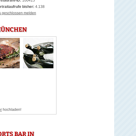
staurant-ID:
100415
rtraitaufrufe bisher:
4.138
s geschlossen melden
 MÜNCHEN
er
hochladen!
RTS BAR IN