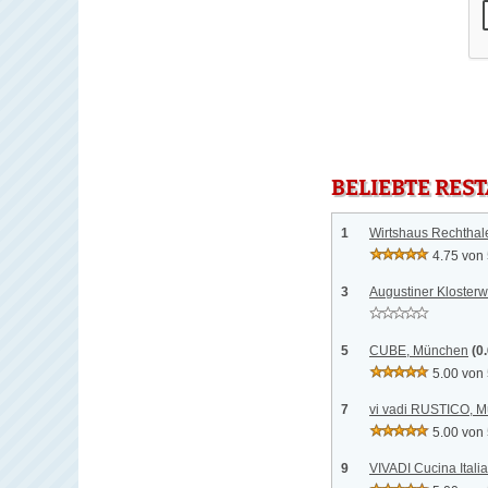
BELIEBTE RES
1
Wirtshaus Rechthal
4.75 von
3
Augustiner Klosterw
5
CUBE, München
(0
5.00 von
7
vi vadi RUSTICO, 
5.00 von
9
VIVADI Cucina Ital