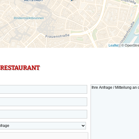
Leaflet
| © OpenStre
 RESTAURANT