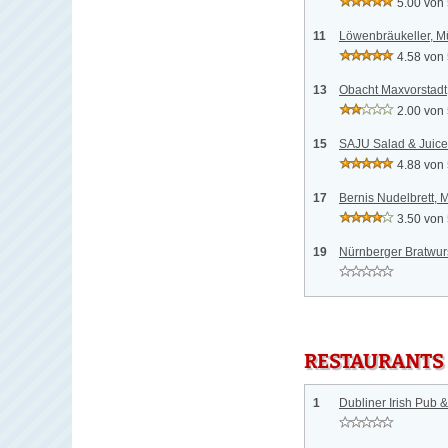
5.00 von
11
Löwenbräukeller, 
4.58 von
13
Obacht Maxvorstad
2.00 von
15
SAJU Salad & Juic
4.88 von
17
Bernis Nudelbrett,
3.50 von
19
Nürnberger Bratwur
RESTAURANTS
1
Dubliner Irish Pub 