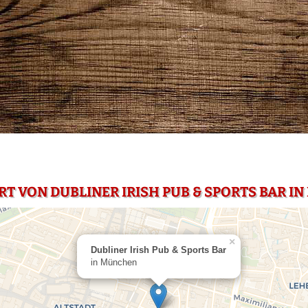
RT VON DUBLINER IRISH PUB & SPORTS BAR I
×
Dubliner Irish Pub & Sports Bar
in München