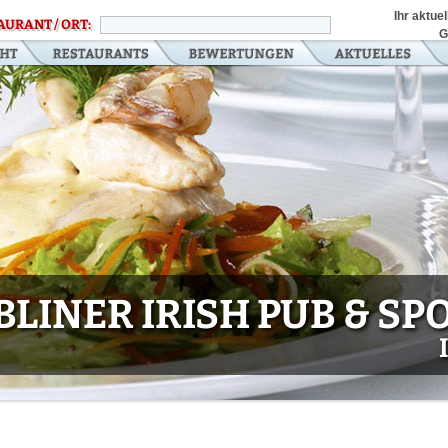
Ihr aktue
AURANT / ORT:
G
LINER IRISH PUB & SP