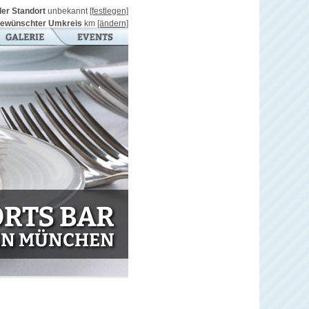
ller Standort
unbekannt
[festlegen]
ewünschter Umkreis
km
[ändern]
ORTS BAR
IN MÜNCHEN