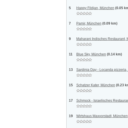
5
Happy Fildjan, München
(0.05 k
7
Pamir, München
(0.09 km)
9
Maharani Indisches Restaurant,
11
Blue Sky, München
(0.14 km)
13
Sardinia Day - Locanda pizzeria
15
Schatzer Kater, München
(0.23 k
17
Schmock - Israelisches Restaura
19
Wirtshaus Maxvorstadt, München