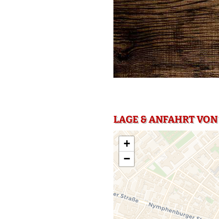
LAGE & ANFAHRT VON
+
−