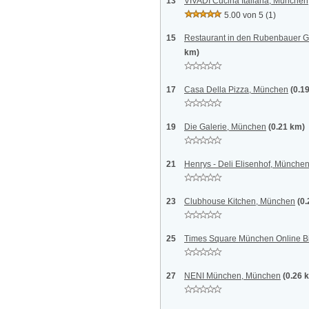
13
VIVADI Cucina Italiana, München
5.00 von 5
(1)
15
Restaurant in den Rubenbauer 
km)
17
Casa Della Pizza, München
(0.1
19
Die Galerie, München
(0.21 km)
21
Henrys - Deli Elisenhof, Münche
23
Clubhouse Kitchen, München
(0
25
Times Square München Online B
27
NENI München, München
(0.26 