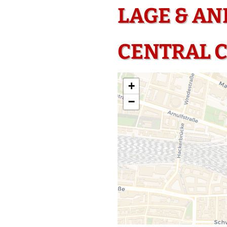
LAGE & A
CENTRAL 
+
−