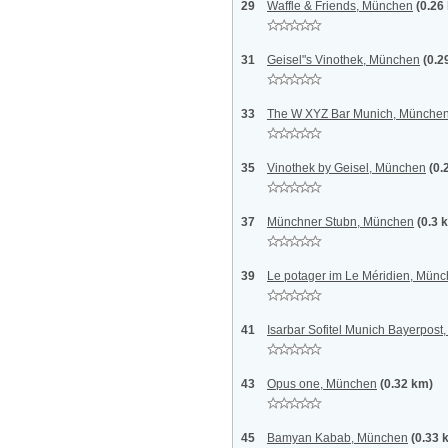
29
Waffle & Friends, München
(0.26
31
Geisel"s Vinothek, München
(0.2
33
The W XYZ Bar Munich, Münche
35
Vinothek by Geisel, München
(0.
37
Münchner Stubn, München
(0.3 
39
Le potager im Le Méridien, Mün
41
Isarbar Sofitel Munich Bayerpos
43
Opus one, München
(0.32 km)
45
Bamyan Kabab, München
(0.33 