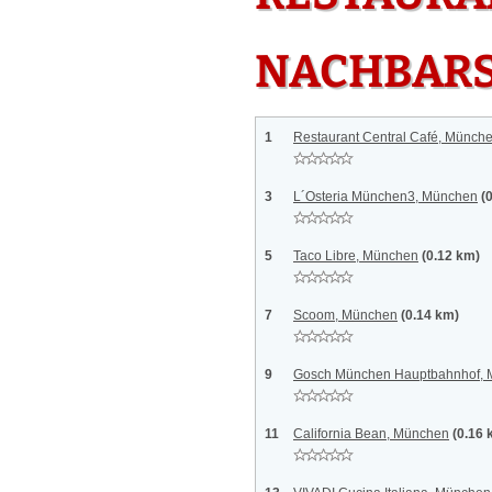
NACHBAR
1
Restaurant Central Café, Münch
3
L´Osteria München3, München
(
5
Taco Libre, München
(0.12 km)
7
Scoom, München
(0.14 km)
9
Gosch München Hauptbahnhof,
11
California Bean, München
(0.16 