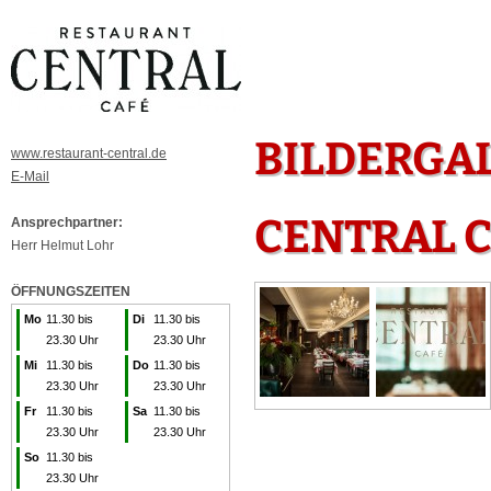
BILDERGA
www.restaurant-central.de
E-Mail
CENTRAL 
Ansprechpartner:
Herr Helmut Lohr
ÖFFNUNGSZEITEN
Mo
11.30 bis
Di
11.30 bis
23.30 Uhr
23.30 Uhr
Mi
11.30 bis
Do
11.30 bis
23.30 Uhr
23.30 Uhr
Fr
11.30 bis
Sa
11.30 bis
23.30 Uhr
23.30 Uhr
So
11.30 bis
23.30 Uhr