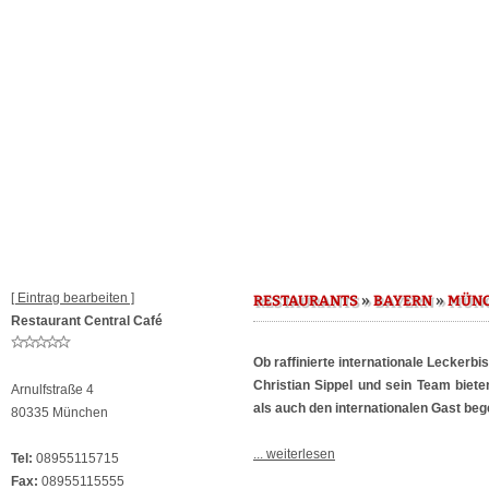
[ Eintrag bearbeiten ]
»
»
RESTAURANTS
BAYERN
MÜN
Restaurant Central Café
Ob raffinierte internationale Leckerb
Christian Sippel und sein Team biet
Arnulfstraße 4
als auch den internationalen Gast beg
80335 München
... weiterlesen
Tel:
08955115715
Fax:
08955115555