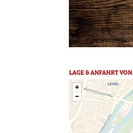
LAGE & ANFAHRT VON
+
−