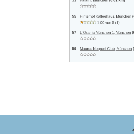
53
Kalami, München
(0.61 km)
55
Hinterhof Kaffeehaus, München
(
1.00 von 5
(1)
57
L´Osteria München 1, München
(
59
Mauros Negroni Club, München