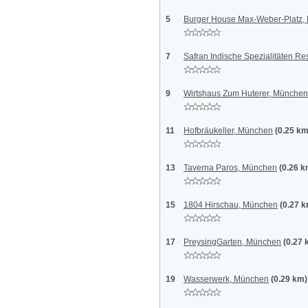
5
Burger House Max-Weber-Platz,
7
Safran Indische Spezialitäten R
9
Wirtshaus Zum Huterer, München
11
Hofbräukeller, München
(0.25 km
13
Taverna Paros, München
(0.26 k
15
1804 Hirschau, München
(0.27 
17
PreysingGarten, München
(0.27 
19
Wasserwerk, München
(0.29 km)