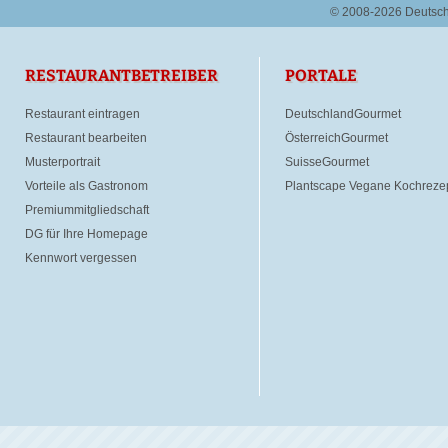
© 2008-2026 Deutsc
RESTAURANTBETREIBER
PORTALE
Restaurant eintragen
DeutschlandGourmet
Restaurant bearbeiten
ÖsterreichGourmet
Musterportrait
SuisseGourmet
Vorteile als Gastronom
Plantscape Vegane Kochreze
Premiummitgliedschaft
DG für Ihre Homepage
Kennwort vergessen