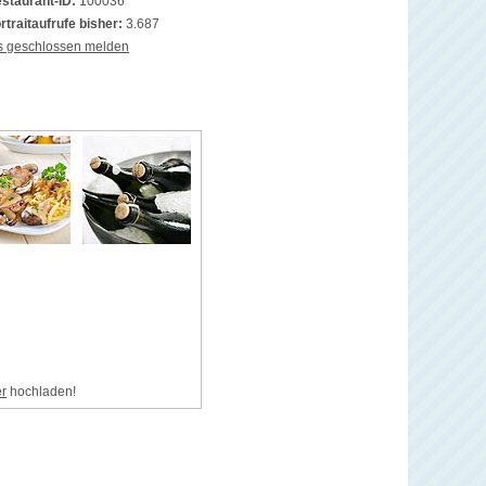
staurant-ID:
100036
rtraitaufrufe bisher:
3.687
s geschlossen melden
er
hochladen!