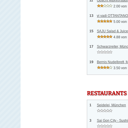
11
Obacht Maxvorstad
2.00 von
13
vi vadi OTTANTAN
5.00 von
15
SAJU Salad & Juic
4.88 von
17
Schwarzreiter, Mün
19
Bernis Nudelbrett,
3.50 von
RESTAURANTS
1
Seidelei, München
3
Sai Gon City - Sush