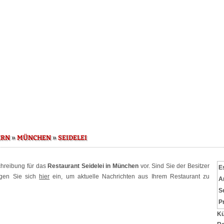
»
»
ERN
MÜNCHEN
SEIDELEI
schreibung für das
Restaurant Seidelei in München
vor. Sind Sie der Besitzer
E
ggen Sie sich
hier
ein, um aktuelle Nachrichten aus Ihrem Restaurant zu
A
S
P
Kü