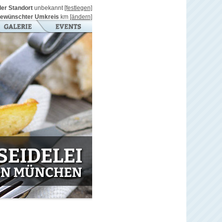
ller Standort
unbekannt
[festlegen]
ewünschter Umkreis
km
[ändern]
SEIDELEI
IN MÜNCHEN