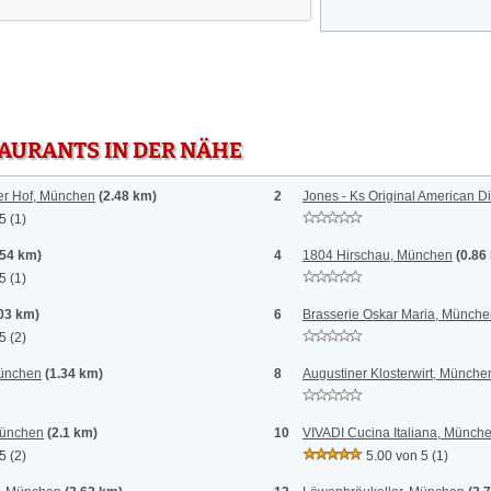
TAURANTS IN DER NÄHE
er Hof, München
(2.48 km)
2
Jones - Ks Original American D
 5
(1)
.54 km)
4
1804 Hirschau, München
(0.86
 5
(1)
.03 km)
6
Brasserie Oskar Maria, Münch
 5
(2)
ünchen
(1.34 km)
8
Augustiner Klosterwirt, Münche
München
(2.1 km)
10
VIVADI Cucina Italiana, Münch
 5
(2)
5.00 von 5
(1)