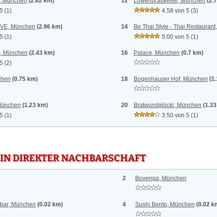
t, München
(2.62 km)
12
Löwenbräukeller, München
(2.
 5
(1)
4.58 von 5
(3)
OVE, München
(2.96 km)
14
Be Thai Style - Thai Restauran
 5
(1)
5.00 von 5
(1)
e, München
(2.43 km)
16
Palace, München
(0.7 km)
 5
(2)
chen
(0.75 km)
18
Bogenhauser Hof, München
(1
 München
(1.23 km)
20
Bratwurstglöckl, München
(1.3
 5
(1)
3.50 von 5
(1)
 IN DIREKTER NACHBARSCHAFT
2
Bovenga, München
ibar, München
(0.02 km)
4
Sushi Bento, München
(0.02 k