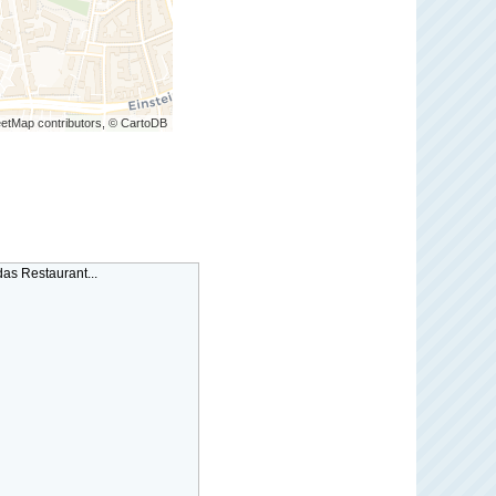
etMap contributors, © CartoDB