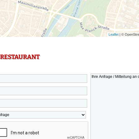
Leaflet
| © OpenStre
 RESTAURANT