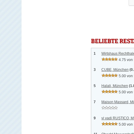
BELIEBTE RES
1
Wirtshaus Rechthal
4.75 von
3
CUBE, München
(0
5.00 von
5
Halali, München
(1
5.00 von
7
Maison Massard, M
9
vi vadi RUSTICO, 
5.00 von