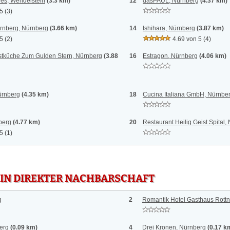
ies, Wendelstein
(3.3 km)
12
dasPAUL, Nürnberg
(4.37 km)
 5
(3)
rnberg, Nürnberg
(3.66 km)
14
Ishihara, Nürnberg
(3.87 km)
 5
(2)
4.69 von 5
(4)
rstküche Zum Gulden Stern, Nürnberg
(3.88
16
Estragon, Nürnberg
(4.06 km)
ürnberg
(4.35 km)
18
Cucina Italiana GmbH, Nürnbe
berg
(4.77 km)
20
Restaurant Heilig Geist Spital,
 5
(1)
 IN DIREKTER NACHBARSCHAFT
g
2
Romantik Hotel Gasthaus Rottn
erg
(0.09 km)
4
Drei Kronen, Nürnberg
(0.17 k