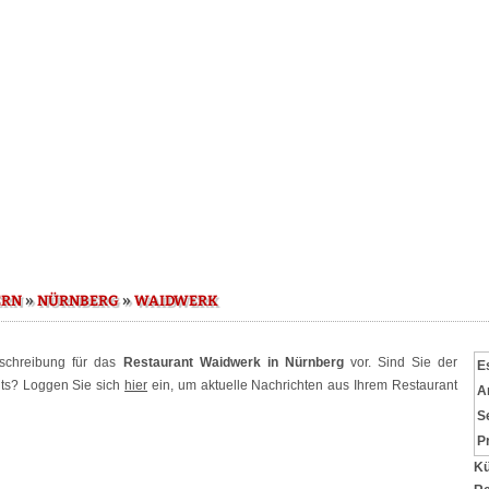
»
»
ERN
NÜRNBERG
WAIDWERK
eschreibung für das
Restaurant Waidwerk in Nürnberg
vor. Sind Sie der
E
nts? Loggen Sie sich
hier
ein, um aktuelle Nachrichten aus Ihrem Restaurant
A
S
P
Kü