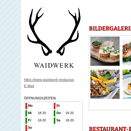
BILDERGALERI
https://www.waidwerk-restauran
E-Mail
ÖFFNUNGSZEITEN
Mo
Di
Mi
18-20
Do
18-20
Fr
18-20
Sa
18-20
RESTAURANT-
So