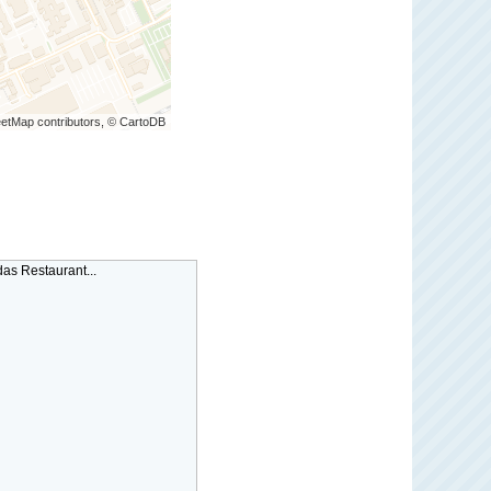
etMap contributors, © CartoDB