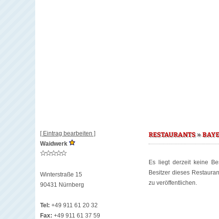
[ Eintrag bearbeiten ]
»
RESTAURANTS
BAY
Waidwerk
Es liegt derzeit keine B
Besitzer dieses Restaura
Winterstraße 15
zu veröffentlichen.
90431 Nürnberg
Tel:
+49 911 61 20 32
Fax:
+49 911 61 37 59