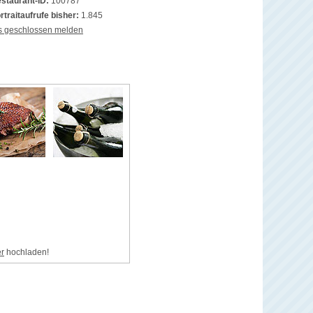
staurant-ID:
100787
rtraitaufrufe bisher:
1.845
s geschlossen melden
er
hochladen!