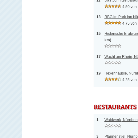
11
Das Schnitzelparad
4.50 von
13
RBG im Park Inn Nü
4.75 von
15
Historische Bratwu
km)
17
Wacht am Rhein, N
19
Hexenhäusle, Nürn
4.25 von
RESTAURANTS
1
Waidwerk, Nürnber
3
Pfannenstiel, Nürnb