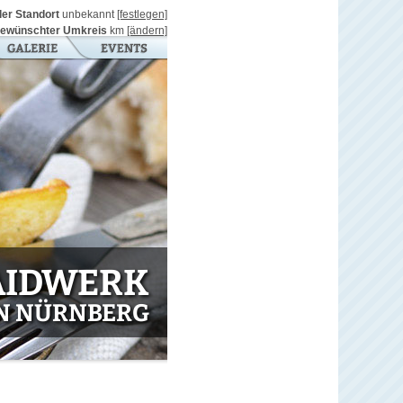
ller Standort
unbekannt
[festlegen]
ewünschter Umkreis
km
[ändern]
AIDWERK
N NÜRNBERG