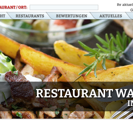
Ihr aktue
AURANT / ORT:
G
RESTAURANT W
I