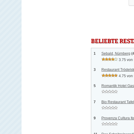
BELIEBTE RES
1
Sebald, Nürnberg
(
3.75 von
3
Restaurant Trödels
4.75 von
5
Romantik Hotel Gas
7
Bio Restaurant Tafe
9
Provenza Cultura It