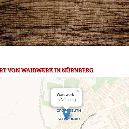
RT VON WAIDWERK IN NÜRNBERG
×
Waidwerk
in Nürnberg