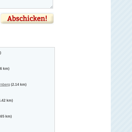
)
.6 km)
rnberg
(2.14 km)
4.42 km)
.65 km)