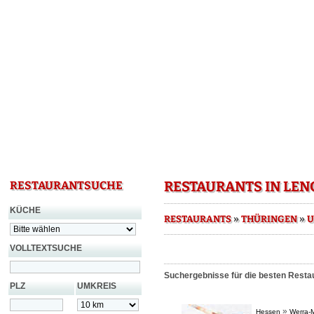
RESTAURANTS IN LEN
RESTAURANTSUCHE
KÜCHE
»
»
RESTAURANTS
THÜRINGEN
U
VOLLTEXTSUCHE
Suchergebnisse für die besten Restau
PLZ
UMKREIS
»
Hessen
Werra-M