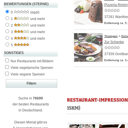
BEWERTUNGEN (STERNE)
Pizzeria Rimini
0
(egal)
37281 Wanfrie
1
und mehr
Entfernung ca. 5
2
und mehr
3
und mehr
»
Thüringen
Eichs
4
und mehr
Zur Schenke
5
SONSTIGES
37359 Großbart
Entfernung ca. 3
Nur Restaurants mit Bildern
Viele vegetarische Speisen
Viele vegane Speisen
Suche in
76699
RESTAURANT-IMPRESSION
der besten Restaurants
15KM)
in Deutschland.
Diesen Monat gibt es