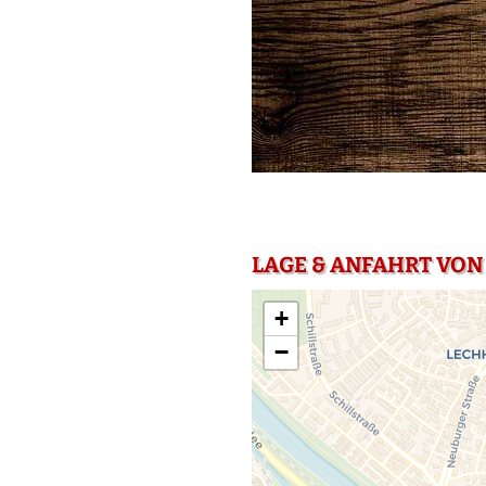
LAGE & ANFAHRT VON
+
−