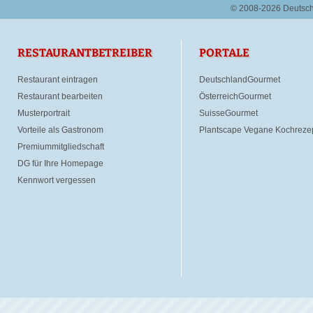
© 2008-2026 Deutsc
RESTAURANTBETREIBER
PORTALE
Restaurant eintragen
DeutschlandGourmet
Restaurant bearbeiten
ÖsterreichGourmet
Musterportrait
SuisseGourmet
Vorteile als Gastronom
Plantscape Vegane Kochreze
Premiummitgliedschaft
DG für Ihre Homepage
Kennwort vergessen