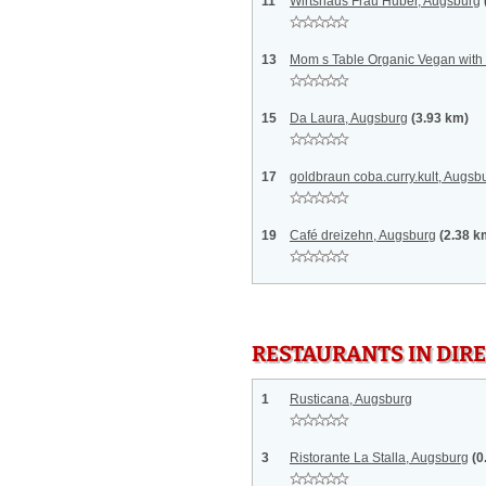
11
Wirtshaus Frau Huber, Augsburg
13
Mom s Table Organic Vegan with
15
Da Laura, Augsburg
(3.93 km)
17
goldbraun coba.curry.kult, Augsb
19
Café dreizehn, Augsburg
(2.38 k
RESTAURANTS IN DI
1
Rusticana, Augsburg
3
Ristorante La Stalla, Augsburg
(0