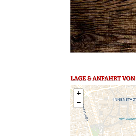
LAGE & ANFAHRT VON
+
−