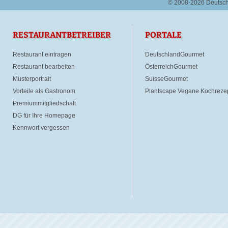
© 2008-2026 Deutsc
RESTAURANTBETREIBER
PORTALE
Restaurant eintragen
DeutschlandGourmet
Restaurant bearbeiten
ÖsterreichGourmet
Musterportrait
SuisseGourmet
Vorteile als Gastronom
Plantscape Vegane Kochreze
Premiummitgliedschaft
DG für Ihre Homepage
Kennwort vergessen