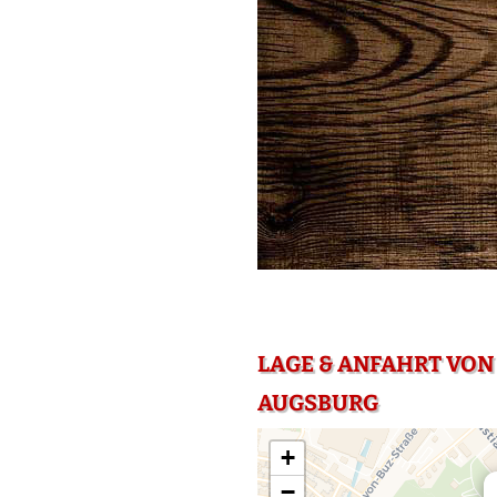
LAGE & ANFAHRT VON 
AUGSBURG
+
−