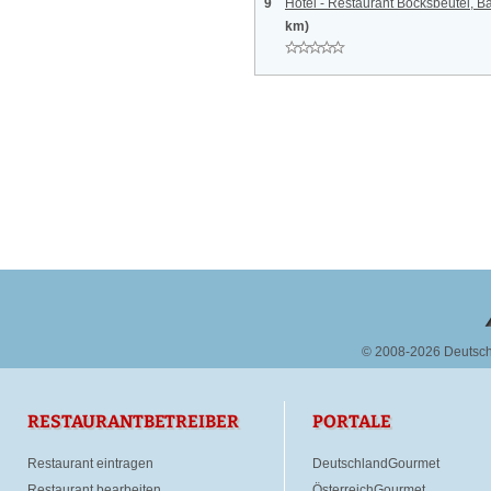
9
Hotel - Restaurant Bocksbeutel,
km)
© 2008-2026 Deutsc
RESTAURANTBETREIBER
PORTALE
Restaurant eintragen
DeutschlandGourmet
Restaurant bearbeiten
ÖsterreichGourmet