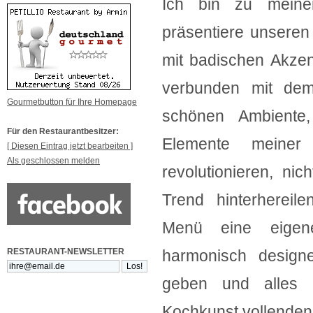
Ich bin zu meine
präsentiere unsere
mit badischen Akzent
verbunden mit de
Gourmetbutton für Ihre Homepage
schönen Ambiente
Für den Restaurantbesitzer:
Elemente meiner
[ Diesen Eintrag jetzt bearbeiten ]
Als geschlossen melden
revolutionieren, ni
Trend hinterherei
Menü eine eigene
RESTAURANT-NEWSLETTER
harmonisch design
geben und alles 
Kochkunst vollenden