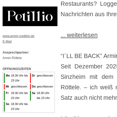
Restaurants? Logg
Nachrichten aus Ihre
... weiterlesen
www.armin-roettele.de
E-Mail
Ansprechpartner:
“I´LL BE BACK” Armin
Armin Röttele
Seit Dezember 2025
ÖFFNUNGSZEITEN
Sinzheim mit dem 
Mo
18.30 Uhr bis
Di
geschlossen
23 Uhr
Röttele. – ich weiß 
Mi
geschlossen
Do
geschlossen
Fr
18.30 Uhr bis
Sa
18.30 Uhr
Satz auch nicht meh
23 Uhr
bis 23 Uhr
So
18.30 Uhr bis
23 Uhr