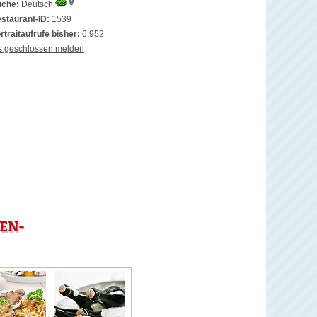
che:
Deutsch
staurant-ID:
1539
rtraitaufrufe bisher:
6.952
s geschlossen melden
DEN-