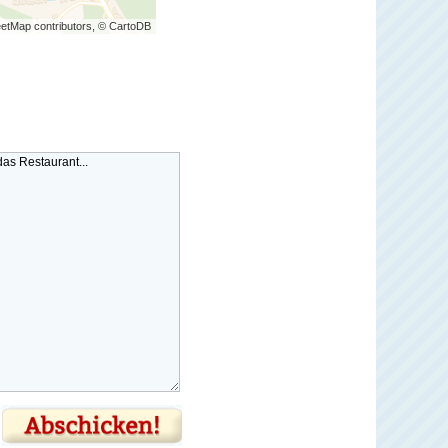
etMap contributors, © CartoDB