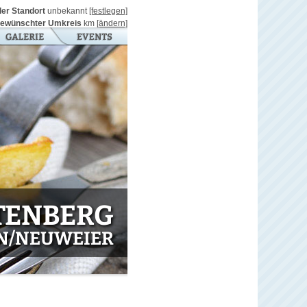
ller Standort
unbekannt
[festlegen]
ewünschter Umkreis
km
[ändern]
TENBERG
EN/NEUWEIER