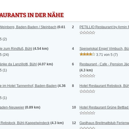
TAURANTS IN DER NÄHE
 Weinberg, Baden-Baden / Steinbach
(0.61
2
PETILLIO Restaurant by Armin 
 5
(2)
le zum Rindfuß, Bühl
(4.54 km)
4
Speiselokal Engel Vimbuch, Bü
 5
(24)
3.71 von 5
(7)
nke da Lanzillotti, Bühl
(4.07 km)
6
Restaurant - Cafe - Pension Jä
 5
(1)
(4.3 km)
e im Hotel Tannenhof, Baden-Baden
(4.36
8
Hotel Restaurant Rebstock, Büh
 5
(1)
Baden-Neuweier
(0.89 km)
10
Hotel Restaurant Grüne Bettlad 
 Rebstock, Bühl-Kappelwindeck
(4.3 km)
12
Gasthaus Breitmattstub Ferien