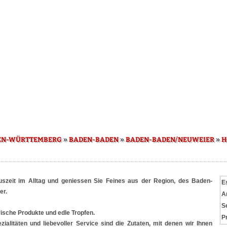
»
»
»
EN-WÜRTTEMBERG
BADEN-BADEN
BADEN-BADEN/NEUWEIER
H
szeit im Alltag und geniessen Sie Feines aus der Region, des Baden-
E
er.
A
S
frische Produkte und edle Tropfen.
P
zialitäten und liebevoller Service sind die Zutaten, mit denen wir Ihnen