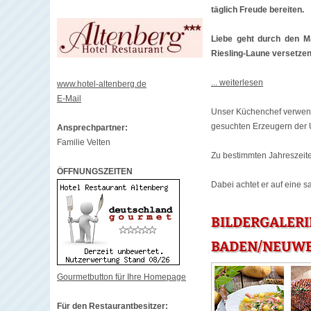
täglich Freude bereiten.
Liebe geht durch den M
Riesling-Laune versetze
... weiterlesen
www.hotel-altenberg.de
E-Mail
Unser Küchenchef verwende
gesuchten Erzeugern der 
Ansprechpartner:
Familie Velten
Zu bestimmten Jahreszeit
ÖFFNUNGSZEITEN
Dabei achtet er auf eine s
BILDERGALERI
BADEN/NEUWE
Gourmetbutton für Ihre Homepage
Für den Restaurantbesitzer: