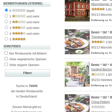
BEWERTUNGEN (STERNE)
Münchberger S
4.81
0
(egal)
95213 Münchb
1
und mehr
Entfernung ca. 6
2
und mehr
3
und mehr
»
»
Bayern
Hof
M
4
und mehr
Trendgastronom
5
3.50
SONSTIGES
95213 Münchb
Entfernung ca. 6
Nur Restaurants mit Bildern
Viele vegetarische Speisen
»
»
Bayern
Hof
H
Viele vegane Speisen
Gasthof Bischo
1.00
95233 Helmbre
Entfernung ca. 6
Suche in
76699
der besten Restaurants
in Deutschland.
»
»
Bayern
Hof
M
China Peking
Diesen Monat gibt es