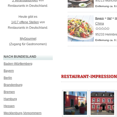
5 Veranstaltungen
von
95213 Münchb
Restaurants in Deutschland.
Entfernung ca. 6
Heute gibt es
»
»
Bayern
Hof
H
1417 offene Stellen
von
China
Restaurants in Deutschland.
95233 Helmbre
MyGourmet
Entfernung ca. 0
(Zugang für Gastronomen)
NACH BUNDESLAND
Baden-Württemberg
Bayern
RESTAURANT-IMPRESSION
Berlin
Brandenburg
Bremen
Hamburg
Hessen
Mecklenburg-Vorpommern