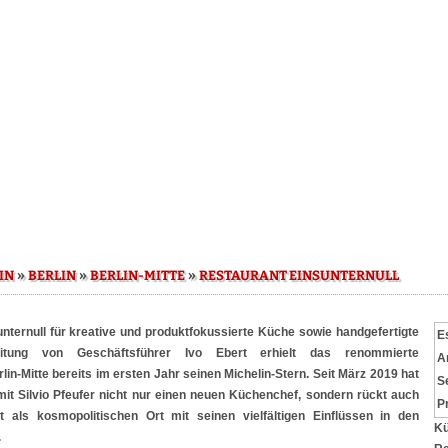
»
»
»
IN
BERLIN
BERLIN-MITTE
RESTAURANT EINSUNTERNULL
unternull für kreative und produktfokussierte Küche sowie handgefertigte
E
itung von Geschäftsführer Ivo Ebert erhielt das renommierte
A
in-Mitte bereits im ersten Jahr seinen Michelin-Stern. Seit März 2019 hat
S
it Silvio Pfeufer nicht nur einen neuen Küchenchef, sondern rückt auch
P
 als kosmopolitischen Ort mit seinen vielfältigen Einflüssen in den
Kü
.