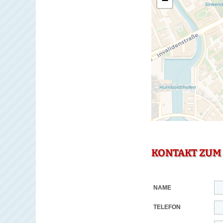
−
KONTAKT ZUM
NAME
TELEFON