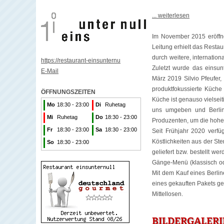
... weiterlesen
Im November 2015 eröffnet
Leitung erhielt das Restau
durch weitere, internati
https://restaurant-einsunternu
Zuletzt wurde das einsun
E-Mail
März 2019 Silvio Pfeufer,
produktfokussierte Küche 
ÖFFNUNGSZEITEN
Küche ist genauso vielseiti
Mo
18:30 - 23:00
Di
Ruhetag
uns umgeben und Berlin 
Mi
Ruhetag
Do
18:30 - 23:00
Produzenten, um die hohe 
Fr
18:30 - 23:00
Sa
18:30 - 23:00
Seit Frühjahr 2020 verfü
Köstlichkeiten aus der S
So
18:30 - 23:00
geliefert bzw. bestellt we
Gänge-Menü (klassisch od
Mit dem Kauf eines Berlin
eines gekauften Pakets g
Mittellosen.
BILDERGALERI