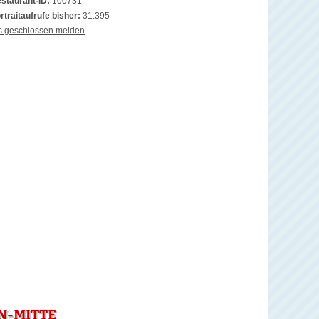
staurant-ID:
100731
rtraitaufrufe bisher:
31.395
s geschlossen melden
N-MITTE