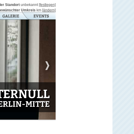
ller Standort
unbekannt
[festlegen]
ewünschter Umkreis
km
[ändern]
TERNULL
BERLIN-MITTE