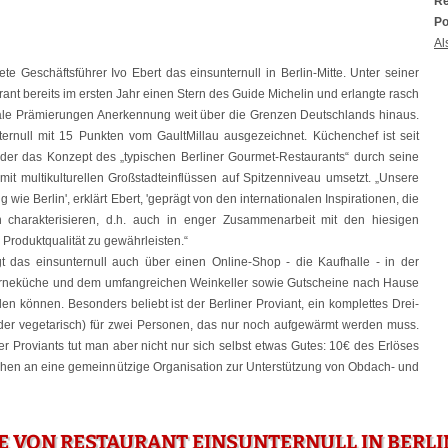
Re
Po
Al
e Geschäftsführer Ivo Ebert das einsunternull in Berlin-Mitte. Unter seiner
rant bereits im ersten Jahr einen Stern des Guide Michelin und erlangte rasch
onale Prämierungen Anerkennung weit über die Grenzen Deutschlands hinaus.
ternull mit 15 Punkten vom GaultMillau ausgezeichnet. Küchenchef ist seit
 der das Konzept des „typischen Berliner Gourmet-Restaurants“ durch seine
mit multikulturellen Großstadteinflüssen auf Spitzenniveau umsetzt. „Unsere
g wie Berlin', erklärt Ebert, 'geprägt von den internationalen Inspirationen, die
charakterisieren, d.h. auch in enger Zusammenarbeit mit den hiesigen
Produktqualität zu gewährleisten.“
gt das einsunternull auch über einen Online-Shop - die Kaufhalle - in der
terneküche und dem umfangreichen Weinkeller sowie Gutscheine nach Hause
rden können. Besonders beliebt ist der Berliner Proviant, ein komplettes Drei-
er vegetarisch) für zwei Personen, das nur noch aufgewärmt werden muss.
er Proviants tut man aber nicht nur sich selbst etwas Gutes: 10€ des Erlöses
ehen an eine gemeinnützige Organisation zur Unterstützung von Obdach- und
E VON RESTAURANT EINSUNTERNULL IN BERLI