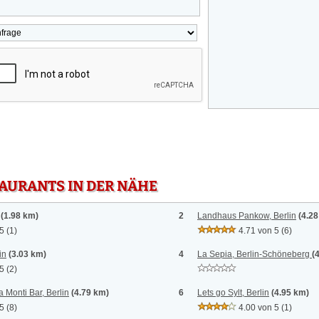
TAURANTS IN DER NÄHE
(1.98 km)
2
Landhaus Pankow, Berlin
(4.2
 5
(1)
4.71 von 5
(6)
in
(3.03 km)
4
La Sepia, Berlin-Schöneberg
(
 5
(2)
Monti Bar, Berlin
(4.79 km)
6
Lets go Sylt, Berlin
(4.95 km)
 5
(8)
4.00 von 5
(1)