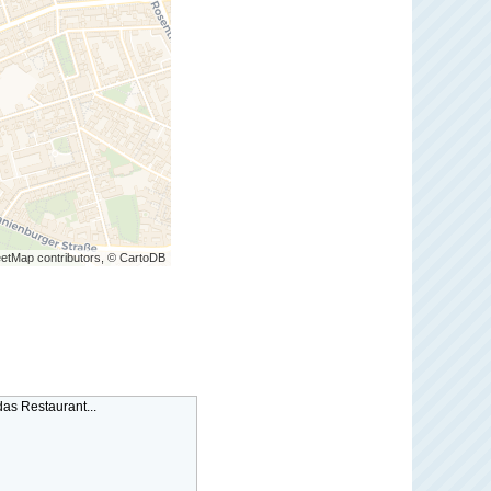
etMap contributors, © CartoDB