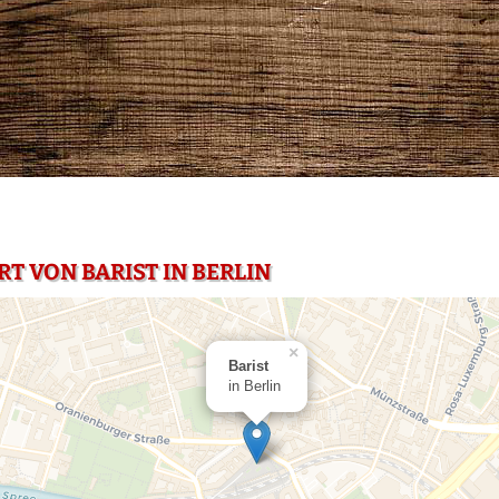
T VON BARIST IN BERLIN
×
Barist
in Berlin