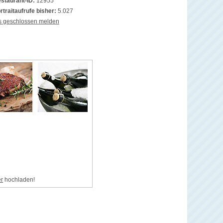
staurant-ID:
12955
rtraitaufrufe bisher:
5.027
s geschlossen melden
er
hochladen!