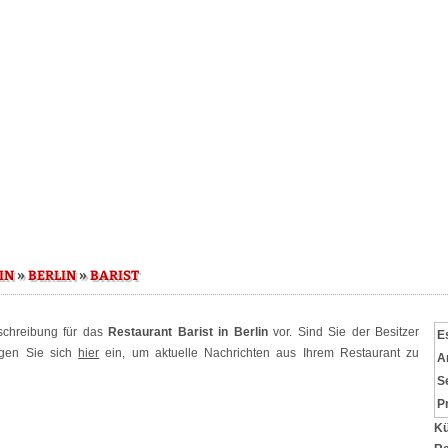
»
»
IN
BERLIN
BARIST
eschreibung für das
Restaurant Barist in Berlin
vor. Sind Sie der Besitzer
E
ggen Sie sich
hier
ein, um aktuelle Nachrichten aus Ihrem Restaurant zu
A
S
P
Kü