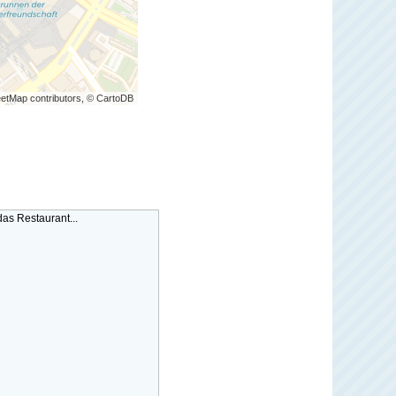
etMap contributors, © CartoDB