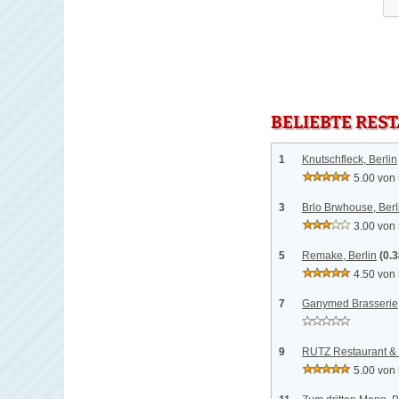
BELIEBTE RES
1
Knutschfleck, Berlin
5.00 von
3
Brlo Brwhouse, Berl
3.00 von
5
Remake, Berlin
(0.
4.50 von
7
Ganymed Brasserie,
9
RUTZ Restaurant & 
5.00 von