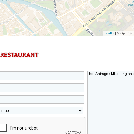
Leaflet
| © OpenStre
 RESTAURANT