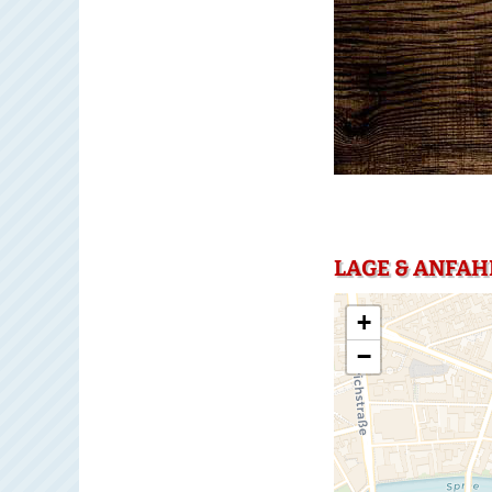
LAGE & ANFAHR
+
−