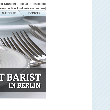
ller Standort
unbekannt
[festlegen]
ewünschter Umkreis
km
[ändern]
 BARIST
IN BERLIN