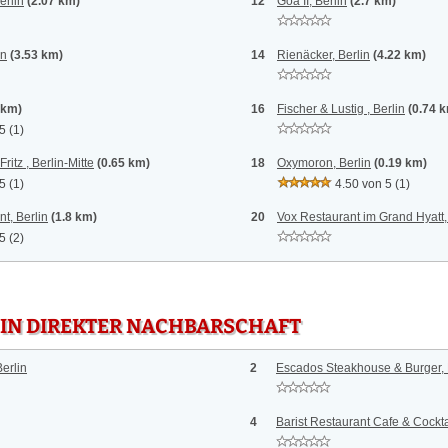
erlin
(2.07 km)
12
Goa II, Berlin
(2.7 km)
in
(3.53 km)
14
Rienäcker, Berlin
(4.22 km)
 km)
16
Fischer & Lustig , Berlin
(0.74 
 5
(1)
ritz , Berlin-Mitte
(0.65 km)
18
Oxymoron, Berlin
(0.19 km)
 5
(1)
4.50 von 5
(1)
t, Berlin
(1.8 km)
20
Vox Restaurant im Grand Hyatt,
 5
(2)
 IN DIREKTER NACHBARSCHAFT
Berlin
2
Escados Steakhouse & Burger, 
4
Barist Restaurant Cafe & Cocktai