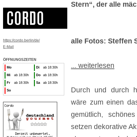
Stern“, der alle mäc
alle Fotos: Steffen 
https://cordo.berlin/de/
E-Mail
ÖFFNUNGSZEITEN
... weiterlesen
Mo
Di
ab 18:30h
Mi
ab 18:30h
Do
ab 18:30h
Fr
ab 18:30h
Sa
ab 18:30h
Durch und durch ho
So
wäre zum einen das
gemütlich, schönes
setzen dekorative A