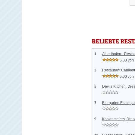
BELIEBTE RES
1
Alberthafen - Resta
5.00 von
3
Restaurant Canalett
5.00 von
5
Devils Kitchen, Dre
7
Biergarten Elbsegle
9
Kastenmeiers, Dre