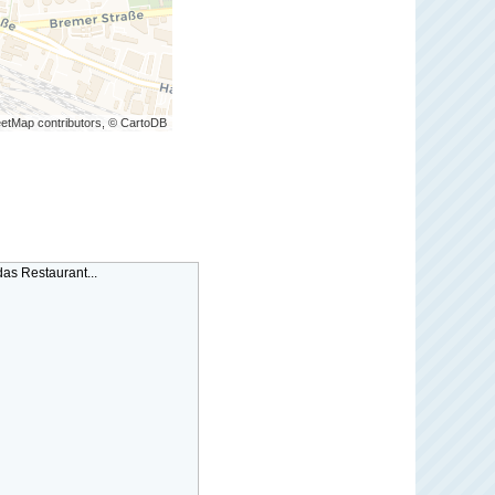
etMap contributors, © CartoDB