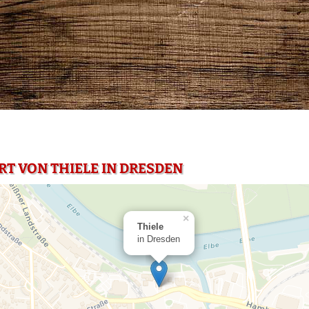
RT VON THIELE IN DRESDEN
×
Thiele
in Dresden