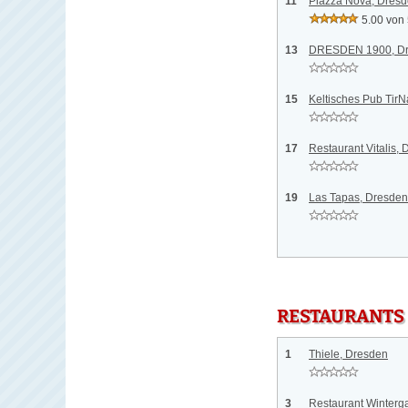
11
Piazza Nova, Dres
5.00 von
13
DRESDEN 1900, D
15
Keltisches Pub Tir
17
Restaurant Vitalis,
19
Las Tapas, Dresden
RESTAURANTS
1
Thiele, Dresden
3
Restaurant Winterga