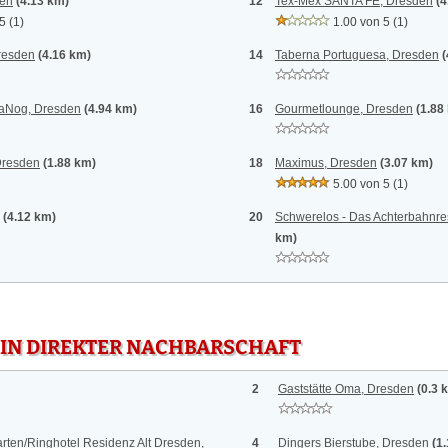
den
(4.13 km)
12
Tex-Mex SANTA FE, Dresden
(4
 5
(1)
1.00 von 5
(1)
resden
(4.16 km)
14
Taberna Portuguesa, Dresden
(
NaNog, Dresden
(4.94 km)
16
Gourmetlounge, Dresden
(1.88
 Dresden
(1.88 km)
18
Maximus, Dresden
(3.07 km)
5.00 von 5
(1)
(4.12 km)
20
Schwerelos - Das Achterbahnre
km)
 IN DIREKTER NACHBARSCHAFT
2
Gaststätte Oma, Dresden
(0.3 
rten/Ringhotel Residenz Alt Dresden,
4
Dingers Bierstube, Dresden
(1