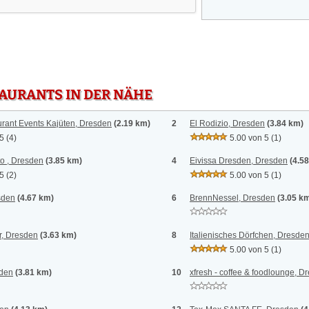
TAURANTS IN DER NÄHE
urant Events Kajüten, Dresden
(2.19 km)
2
El Rodizio, Dresden
(3.84 km)
 5
(4)
5.00 von 5
(1)
o , Dresden
(3.85 km)
4
Eivissa Dresden, Dresden
(4.5
 5
(2)
5.00 von 5
(1)
sden
(4.67 km)
6
BrennNessel, Dresden
(3.05 k
r, Dresden
(3.63 km)
8
Italienisches Dörfchen, Dresde
5.00 von 5
(1)
sden
(3.81 km)
10
xfresh - coffee & foodlounge, D