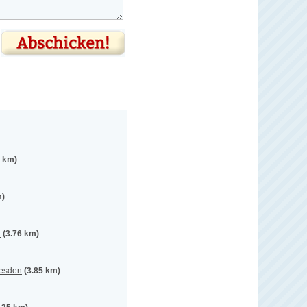
8 km)
m)
n
(3.76 km)
resden
(3.85 km)