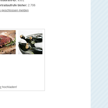
staurant-ID:
9501
rtraitaufrufe bisher:
2.706
s geschlossen melden
er
hochladen!