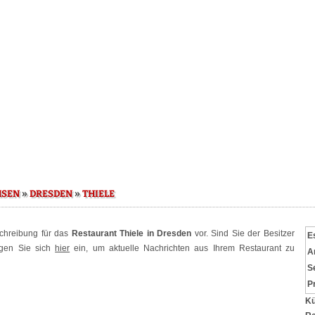
»
»
HSEN
DRESDEN
THIELE
schreibung für das
Restaurant Thiele in Dresden
vor. Sind Sie der Besitzer
E
ggen Sie sich
hier
ein, um aktuelle Nachrichten aus Ihrem Restaurant zu
A
S
P
Kü