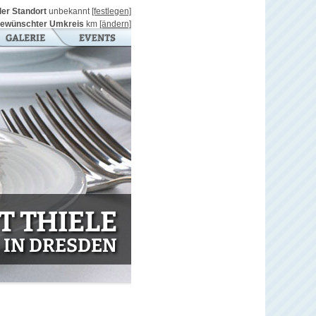
ller Standort
unbekannt
[festlegen]
ewünschter Umkreis
km
[ändern]
 THIELE
IN DRESDEN