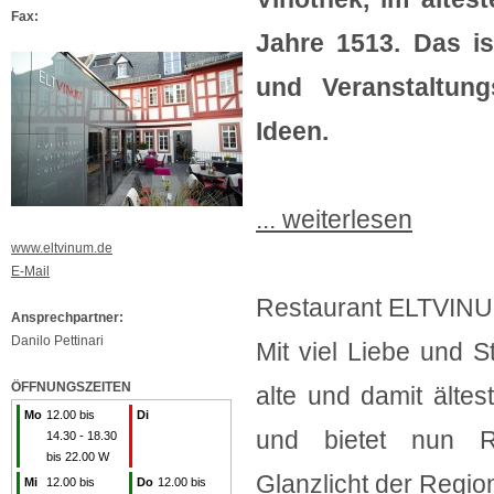
Fax:
Jahre 1513. Das is
und Veranstaltun
Ideen.
... weiterlesen
www.eltvinum.de
E-Mail
Restaurant ELTVIN
Ansprechpartner:
Danilo Pettinari
Mit viel Liebe und S
ÖFFNUNGSZEITEN
alte und damit ältest
Mo
12.00 bis
Di
und bietet nun R
14.30 - 18.30
bis 22.00 W
Glanzlicht der Region
Mi
12.00 bis
Do
12.00 bis