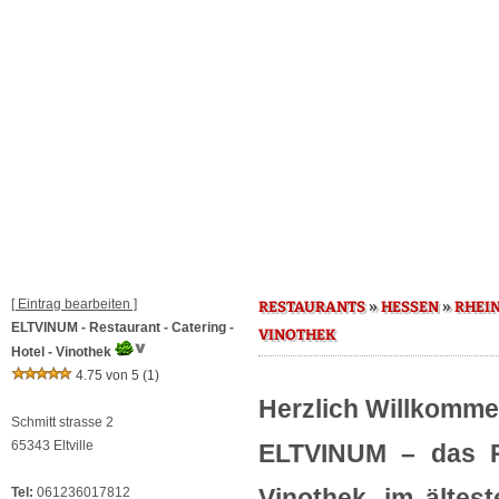
[ Eintrag bearbeiten ]
»
»
RESTAURANTS
HESSEN
RHEI
ELTVINUM - Restaurant - Catering -
VINOTHEK
Hotel - Vinothek
4.75 von 5
(1)
Herzlich Willkomm
Schmitt strasse 2
65343 Eltville
ELTVINUM – das R
Vinothek, im ältes
Tel:
061236017812