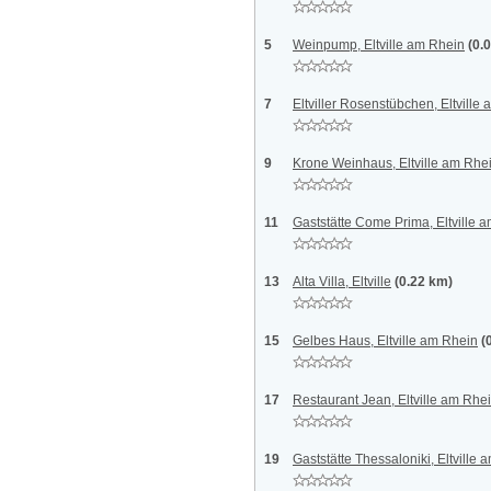
5
Weinpump, Eltville am Rhein
(0.
7
Eltviller Rosenstübchen, Eltville
9
Krone Weinhaus, Eltville am Rhe
11
Gaststätte Come Prima, Eltville 
13
Alta Villa, Eltville
(0.22 km)
15
Gelbes Haus, Eltville am Rhein
(
17
Restaurant Jean, Eltville am Rhe
19
Gaststätte Thessaloniki, Eltville