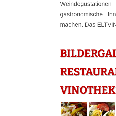
Weindegustatione
gastronomische In
machen. Das ELTVINU
BILDERGAL
RESTAURAN
VINOTHEK 