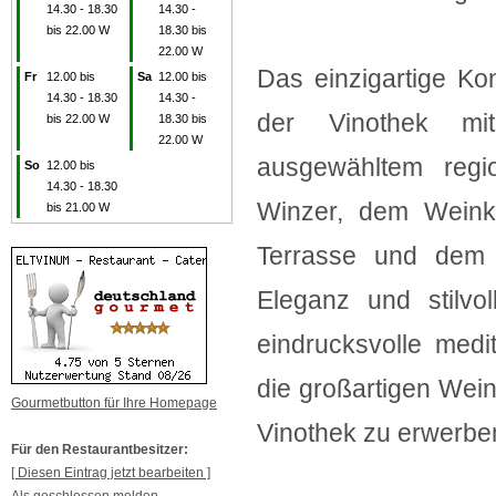
14.30 - 18.30
14.30 -
bis 22.00 W
18.30 bis
22.00 W
Das einzigartige Ko
Fr
12.00 bis
Sa
12.00 bis
14.30 - 18.30
14.30 -
der Vinothek mi
bis 22.00 W
18.30 bis
22.00 W
ausgewähltem regi
So
12.00 bis
14.30 - 18.30
Winzer, dem Weinke
bis 21.00 W
Terrasse und dem c
Eleganz und stilvo
eindrucksvolle medi
die großartigen Wein
Gourmetbutton für Ihre Homepage
Vinothek zu erwerben
Für den Restaurantbesitzer:
[ Diesen Eintrag jetzt bearbeiten ]