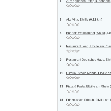
1
Zum goldenen Ritter, Budenheim
3
Alta Villa, Eltville
(0.22 km)
5
Bonnets Weincabinet, Walluf
(3.
7
Restaurant Jean, Eltville am Rhe
9
Restaurant Deutsches Haus, Eltvi
11
Osteria Piccolo Mondo, Eltville 
13
Pizza & Pasta, Eltville am Rhein
15
Prinzess von Erbach, Eltville am