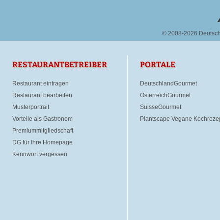
© 2008-2026 Deutsc
RESTAURANTBETREIBER
PORTALE
Restaurant eintragen
DeutschlandGourmet
Restaurant bearbeiten
ÖsterreichGourmet
Musterportrait
SuisseGourmet
Vorteile als Gastronom
Plantscape Vegane Kochreze
Premiummitgliedschaft
DG für Ihre Homepage
Kennwort vergessen