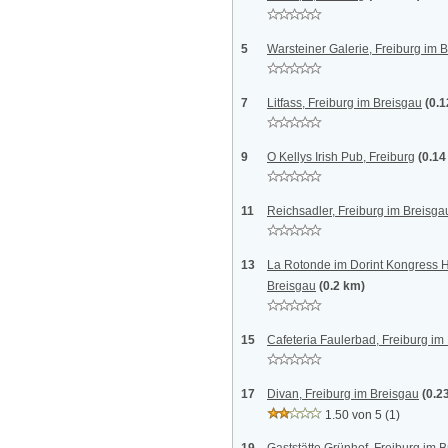
5
Warsteiner Galerie, Freiburg im 
7
Litfass, Freiburg im Breisgau
(0.
9
O Kellys Irish Pub, Freiburg
(0.14
11
Reichsadler, Freiburg im Breisga
13
La Rotonde im Dorint Kongress Ho
Breisgau
(0.2 km)
15
Cafeteria Faulerbad, Freiburg im
17
Divan, Freiburg im Breisgau
(0.2
1.50 von 5
(1)