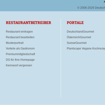
© 2008-2026 Deutsc
RESTAURANTBETREIBER
PORTALE
Restaurant eintragen
DeutschlandGourmet
Restaurant bearbeiten
ÖsterreichGourmet
Musterportrait
SuisseGourmet
Vorteile als Gastronom
Plantscape Vegane Kochreze
Premiummitgliedschaft
DG für Ihre Homepage
Kennwort vergessen