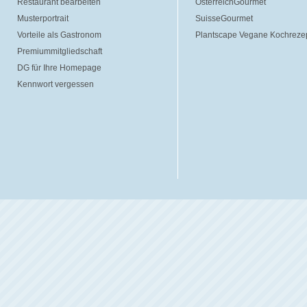
Restaurant bearbeiten
ÖsterreichGourmet
Musterportrait
SuisseGourmet
Vorteile als Gastronom
Plantscape Vegane Kochreze
Premiummitgliedschaft
DG für Ihre Homepage
Kennwort vergessen