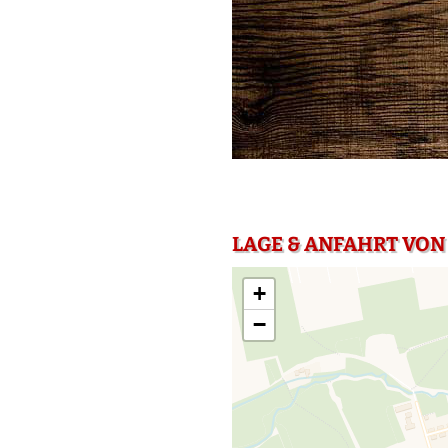
LAGE & ANFAHRT VON
+
−