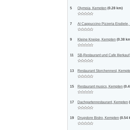
5
Olympia, Kempten
(0.28 km)
7
Al Cappuccino Pizzeria Eisdiele
9
Kleine Kneipe, Kempten
(0.38 k
11
SB-Restaurant und Cafe Illerkau
13
Restaurant Storchennest, Kempt
15
Restaurant musics, Kempten
(0.
17
Dachgartenrestaurant, Kempten
19
Drugstore Bistro, Kempten
(0.54