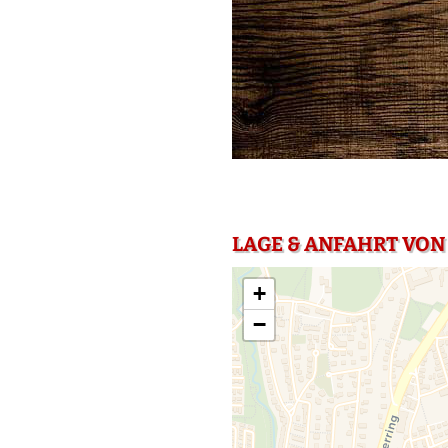
LAGE & ANFAHRT VON
+
−